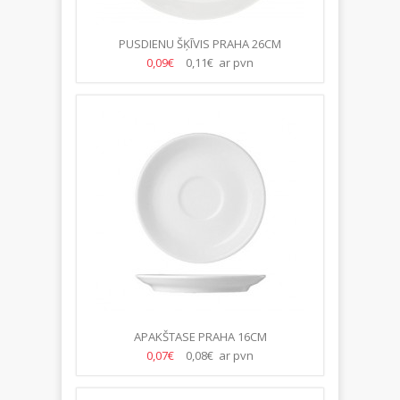
PUSDIENU ŠĶĪVIS PRAHA 26CM
0,09€
0,11€ ar pvn
APAKŠTASE PRAHA 16CM
0,07€
0,08€ ar pvn