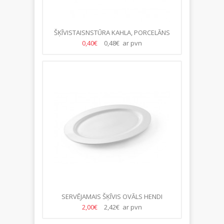
ŠĶĪVISTAISNSTŪRA KAHLA, PORCELĀNS
44*11CM
0,40€
0,48€ ar pvn
SERVĒJAMAIS ŠĶĪVIS OVĀLS HENDI
45,5*32CM
2,00€
2,42€ ar pvn