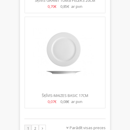
ŠĶĪVIS GRANIT TUMŠI PELĒKS 20CM
0,70€
0,85€ ar pvn
ŠĶĪVIS-MAIZES BASIC 17CM
0,07€
0,08€ ar pvn
Parādīt visas preces
1
2