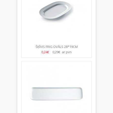
ŠĶĪVIS FRIG OVĀLS 28*19CM
0,24€
0,29€ ar pvn