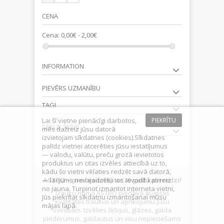
CENA
Cena:
0,00€ - 2,00€
INFORMATION
PIEVĒRS UZMANĪBU
TAGI
Lai šī vietne pienācīgi darbotos,
PIEKRĪTU
SEKLIE ŠĶĪVJI
mēs dažreiz jūsu datorā
izvietojam sīkdatnes (cookies).Sīkdatnes
palīdz vietnei atcerēties jūsu iestatījumus
— valodu, valūtu, preču grozā ievietotos
produktus un citas izvēles attiecībā uz to,
kādu šo vietni vēlaties redzēt savā datorā,
— lai jums nevajadzētu tos ievadīt katrreiz
ASTRO – profesionāļi ar 20 gadu pieredzi!
no jauna. Turpinot izmantot interneta vietni,
Trauku noma ASTRO piedāvā augstas
Jūs piekrītat sīkdatņu izmantošanai mūsu
kvalitātes traukus un aprīkojumu Jūsu
mājas lapā.
svinībām. Izvēlies šķīvjus, glāzes, galda
piederumus, galdautus un visu nepieciešamo