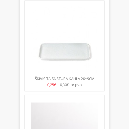
ŠĶĪVIS TAISNSTŪRA KAHLA 20*9CM
0,25€
0,30€ ar pvn