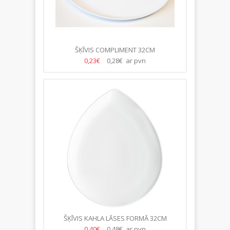
ŠĶĪVIS COMPLIMENT 32CM
0,23€
0,28€ ar pvn
ŠĶĪVIS KAHLA LĀSES FORMĀ 32CM
0,40€
0,48€ ar pvn