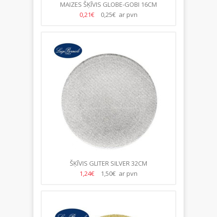
MAIZES ŠĶĪVIS GLOBE-GOBI 16CM
0,21€
0,25€ ar pvn
ŠĶĪVIS GLITER SILVER 32CM
1,24€
1,50€ ar pvn