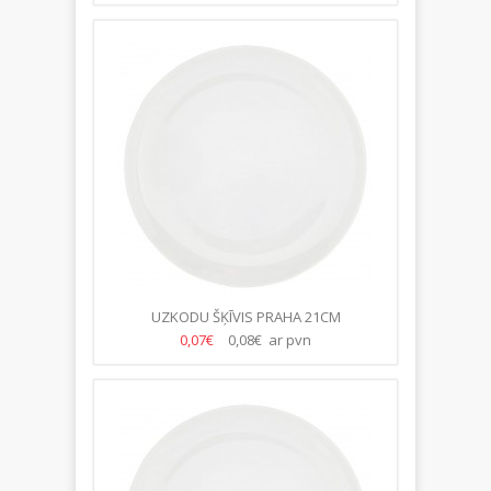
UZKODU ŠĶĪVIS PRAHA 21CM
0,07€
0,08€ ar pvn