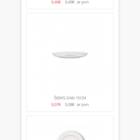
0,40€
0,49€ ar pvn
ŠĶĪVIS DAN 15CM
0,07€
0,08€ ar pvn