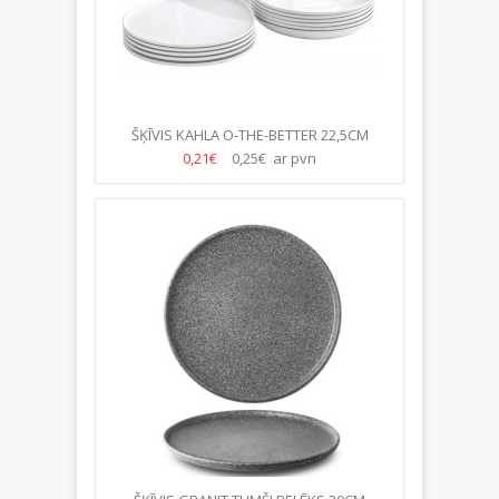
ŠĶĪVIS KAHLA O-THE-BETTER 22,5CM
0,21€
0,25€ ar pvn