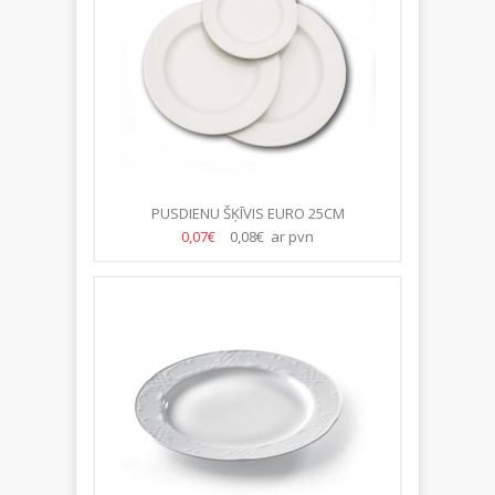
PUSDIENU ŠĶĪVIS EURO 25CM
0,07€
0,08€ ar pvn