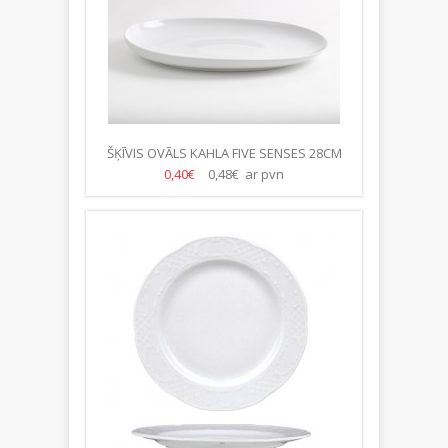
ŠĶĪVIS OVĀLS KAHLA FIVE SENSES 28CM
0,40€
0,48€ ar pvn