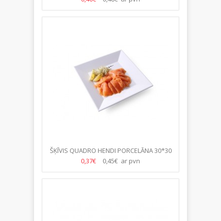
ŠĶĪVIS QUADRO HENDI PORCELĀNA 30*30
0,37€
0,45€ ar pvn