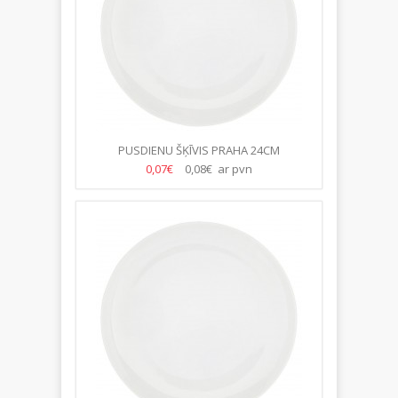
PUSDIENU ŠĶĪVIS PRAHA 24CM
0,07€
0,08€ ar pvn