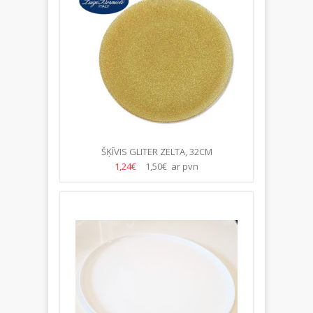
ŠĶĪVIS GLITER ZELTA, 32CM
1,24€
1,50€ ar pvn