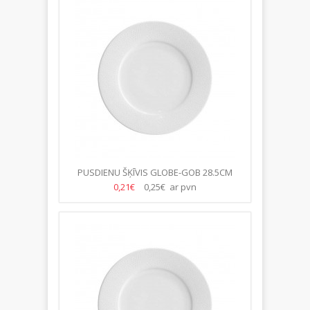
PUSDIENU ŠĶĪVIS GLOBE-GOB 28.5CM
0,21€
0,25€ ar pvn