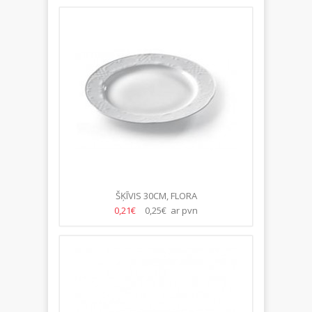
ŠĶĪVIS 30CM, FLORA
0,21€
0,25€ ar pvn