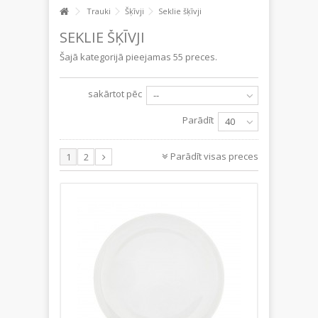
Trauki
Šķīvji
Seklie šķīvji
SEKLIE ŠĶĪVJI
Šajā kategorijā pieejamas 55 preces.
sakārtot pēc
--
Parādīt
40
Parādīt visas preces
1
2