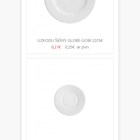
UZKODU ŠĶĪVIS GLOBE-GOBI 22CM
0,21€
0,25€ ar pvn