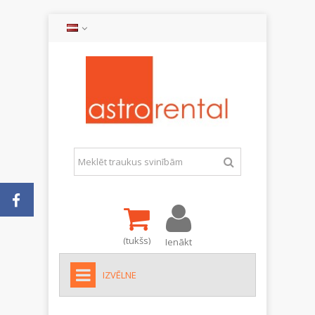
(tukšs)
Ienākt
IZVĒLNE