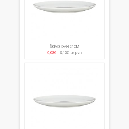
ŠĶĪVIS DAN 21CM
0,08€
0,10€ ar pvn