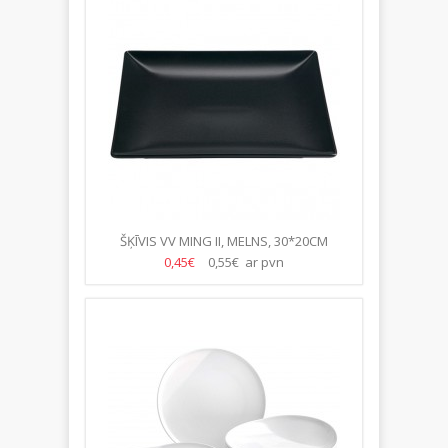
ŠĶĪVIS VV MING II, MELNS, 30*20CM
0,45€
0,55€ ar pvn