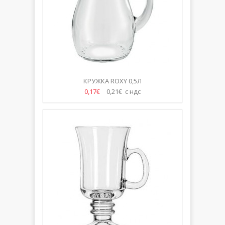
КРУЖКА ROXY 0,5Л
0,17€
0,21€ с ндс