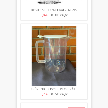
КРУЖКА СТЕКЛЯННАЯ VENEZIA
0,07€
0,08€ с ндс
KRŪZE “BODUM” PC PLAST.VĀKS
0,70€
0,85€ с ндс