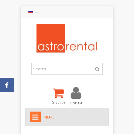
(пусто)
Войти
MENU