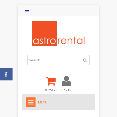
(пусто)
Войти
MENU