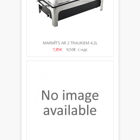
MARMĪTS AR 2 TRAUKIEM 4.2L
7,85€
9,50€ с ндс