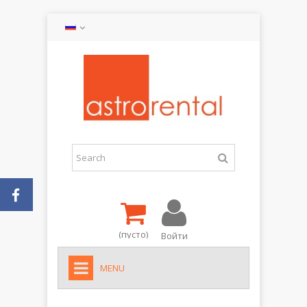
(пусто)
Войти
MENU