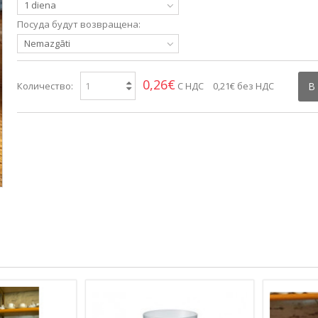
1 diena
Посуда будут возвращена:
Nemazgāti
0,26€
Количество:
С НДС
0,21€
без НДС
В