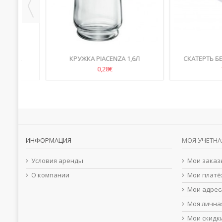
R
КРУЖКА PIACENZA 1,6Л
СКАТЕРТЬ БЕЛАЯ 
2.20*1.4
0,28€
7,00€
ИНФОРМАЦИЯ
МОЯ УЧЕТНА
Условия аренды
Мои заказ
О компании
Мои платё
Мои адрес
Моя лична
Мои скидк