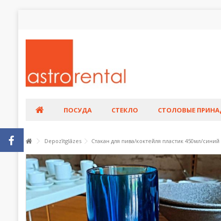
ПОСУДА
СТЕКЛО
СТОЛОВЫЕ ПРИН
Depozītglāzes
Стакан для пива/коктейля пластик 450мл/синий