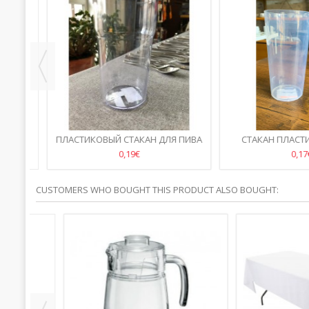
МЛ,
ПЛАСТИКОВЫЙ СТАКАН ДЛЯ ПИВА
СТАКАН ПЛАСТИК
ПИНТА 0,5Л
CONCEPT 0
0,19€
0,17€
CUSTOMERS WHO BOUGHT THIS PRODUCT ALSO BOUGHT: