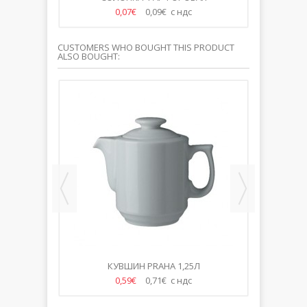
0,07€
0,09€ с ндс
CUSTOMERS WHO BOUGHT THIS PRODUCT
ALSO BOUGHT:
ФАРФОР
КУВШИН PRAHA 1,25Л
С
CONTE
0,59€
0,71€ с ндс