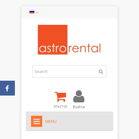
(пусто)
Войти
MENU