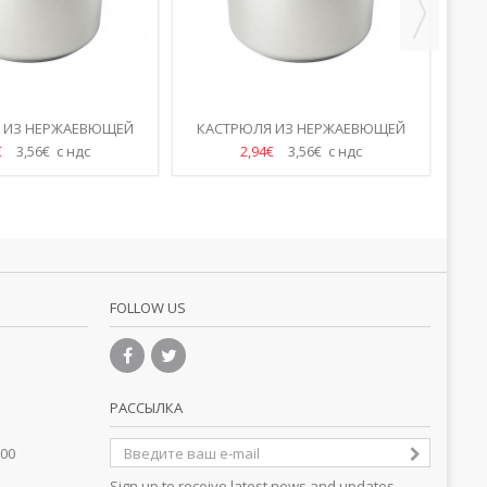
 ИЗ НЕРЖАЕВЮЩЕЙ
КАСТРЮЛЯ ИЗ НЕРЖАЕВЮЩЕЙ
Ф
СТАЛИ 5Л
СТАЛИ 5Л
€
3,56€ с ндс
2,94€
3,56€ с ндс
FOLLOW US
РАССЫЛКА
.00
Sign up to receive latest news and updates