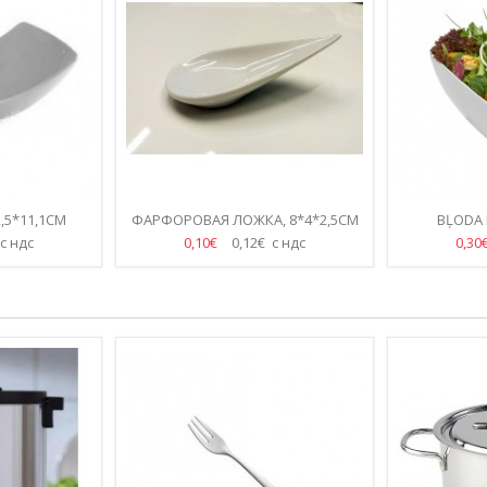
,5*11,1СМ
ФАРФОРОВАЯ ЛОЖКА, 8*4*2,5CM
BĻODA 
 с ндс
0,10€
0,12€ с ндс
0,30