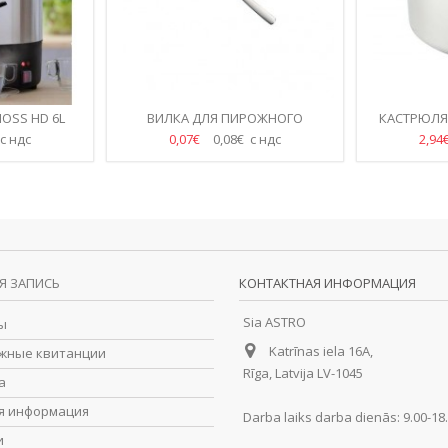
MOSS HD 6L
ВИЛКА ДЛЯ ПИРОЖНОГО
КАСТРЮЛЯ
SV.SELENA
 с ндс
0,07€
0,08€ с ндс
2,94
Я ЗАПИСЬ
КОНТАКТНАЯ ИНФОРМАЦИЯ
Sia ASTRO
ы
Katrīnas iela 16A,
жные квитанции
Rīga, Latvija LV-1045
а
я информация
Darba laiks darba dienās: 9.00-18
и