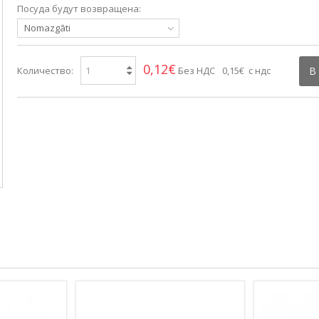
Посуда будут возвращена:
Nomazgāti
0,12€
Количество:
Без НДС
0,15€ с ндс
В