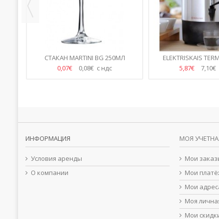
СТАКАН MARTINI BG 250МЛ
ELEKTRISKAIS TER
0,07€
0,08€ с ндс
5,87€
7,10€
ИНФОРМАЦИЯ
МОЯ УЧЕТНА
Условия аренды
Мои заказ
О компании
Мои платё
Мои адрес
Моя лична
Мои скидк