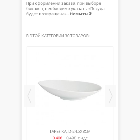
При оформлении заказа, при выборе
бокалов, необходимо указать «Посуда
будет возвращена» -
Немытый
!
В ЭТОЙ КАТЕГОРИИ 30 ТОВАРОВ:
ТАРЕЛКА, D-24.5X8CM
DZ
0,40€
0,49€ с ндс