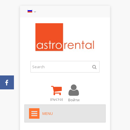
(пусто)
Войти
MENU