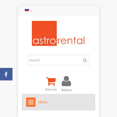
(пусто)
Войти
MENU