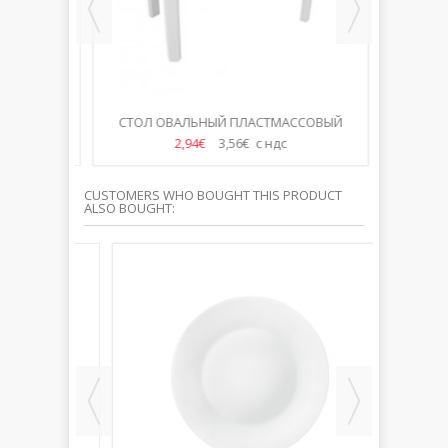
ОВЫЙ Д-
СТОЛ ОВАЛЬНЫЙ ПЛАСТМАССОВЫЙ
СТО
135*80СМ
СКЛАДН
2,94€
3,56€ с ндс
CUSTOMERS WHO BOUGHT THIS PRODUCT
ALSO BOUGHT: