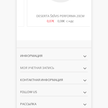
TRO
DESERTA ŠĶĪVIS PERFORMA 20CM
САЛФЕТ
0,07€
0,08€ с ндс
ИНФОРМАЦИЯ
МОЯ УЧЕТНАЯ ЗАПИСЬ
КОНТАКТНАЯ ИНФОРМАЦИЯ
FOLLOW US
РАССЫЛКА