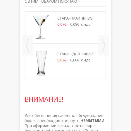
С ЭТИМ ТОВАРОМ ПОКУПАЮТ
ВА /
СТАКАН MARTINI BG
0МЛ
250МЛ
 ндс
0,07€
0,08€ с ндс
 100ML
СТАКАН ДЛЯ ПИВА /
КОКТЕЙЛЯ 360МЛ
 ндс
0,07€
0,08€ с ндс
ВНИМАНИЕ!
Для обеспечения качества обслуживания
бокалы необходимо вернуть
НЕМЫТЫМИ
.
При оформлении заказа, при выборе
бокалов, необходимо указать «Посуда