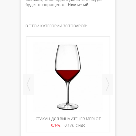
будет возвращена» -
Немытый
!
В ЭТОЙ КАТЕГОРИИ 30 ТОВАРОВ:
0,3L
СТАКАН ДЛЯ ВИНА ATELIER MERLOT
СТ
700МЛ
0,14€
0,17€ с ндс