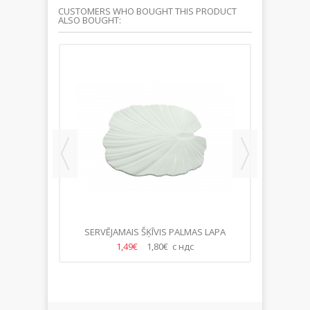
CUSTOMERS WHO BOUGHT THIS PRODUCT
ALSO BOUGHT:
CM
SERVĒJAMAIS ŠĶĪVIS PALMAS LAPA
НОЖ ДЕ
34*35CM
1,49€
1,80€ с ндс