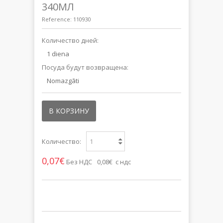
340МЛ
Reference:
110930
Количество дней:
1 diena
Посуда будут возвращена:
Nomazgāti
В КОРЗИНУ
Количество:
0,07€
Без НДС
0,08€ с ндс