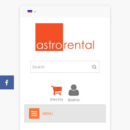
(пусто)
Войти
MENU