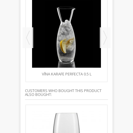
INOTEQUE
VĪNA KARAFE PERFECTA 0.5 L
APERATĪ
CUSTOMERS WHO BOUGHT THIS PRODUCT
ALSO BOUGHT: