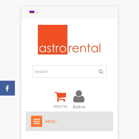
(пусто)
Войти
MENU