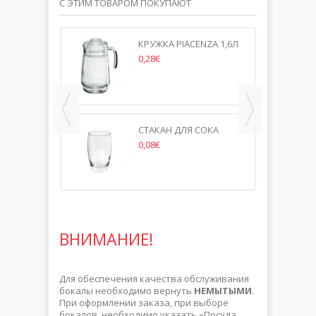
С ЭТИМ ТОВАРОМ ПОКУПАЮТ
ВОДЫ/СОКА
КРУЖКА PIACENZA 1,6Л
 (24 ШТ/
0,28€
СТАКАН ДЛЯ СОКА
AURELIA 330ML
0,08€
ВНИМАНИЕ!
Для обеспечения качества обслуживания
бокалы необходимо вернуть
НЕМЫТЫМИ
.
При оформлении заказа, при выборе
бокалов, необходимо указать «Посуда