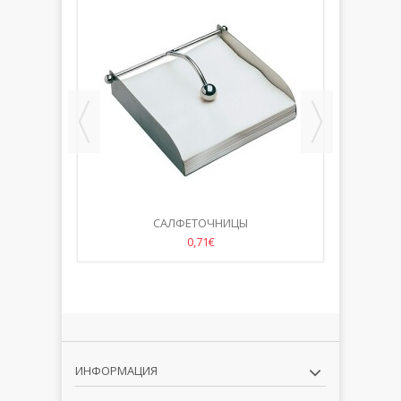
ESA
САЛФЕТОЧНИЦЫ
0,71€
ИНФОРМАЦИЯ