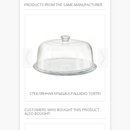
PRODUCTS FROM THE SAME MANUFACTURER
0,5L
CТЕКЛЯННАЯ КРЫШКА PALLADIO TORTEI
STI
28CM
CUSTOMERS WHO BOUGHT THIS PRODUCT
ALSO BOUGHT: