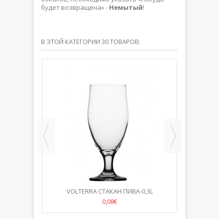
будет возвращена» -
Немытый
!
В ЭТОЙ КАТЕГОРИИ 30 ТОВАРОВ:
 -СТЕКЛО
VOLTERRA CТАКАН ПИВА-0,3L
СТАКАН
0,08€