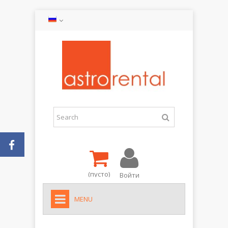
(пусто)
Войти
MENU