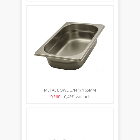
METAL BOWL G/N 1/4 65MM
0,36€
0,43€ vat incl.