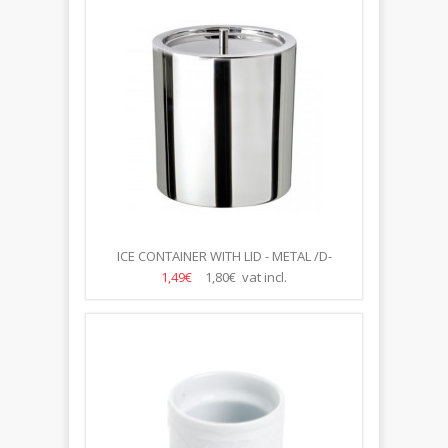
ICE CONTAINER WITH LID - METAL /D-
15CM/H-17CM
1,49€
1,80€ vat incl.