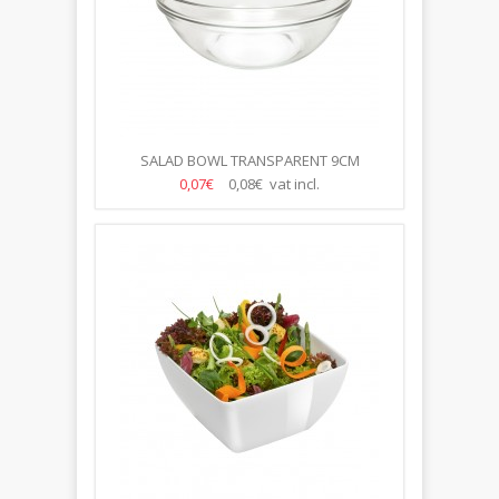
SALAD BOWL TRANSPARENT 9CM
0,07€
0,08€ vat incl.