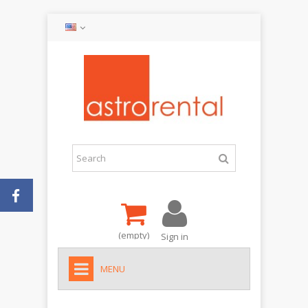
(empty)
Sign in
MENU