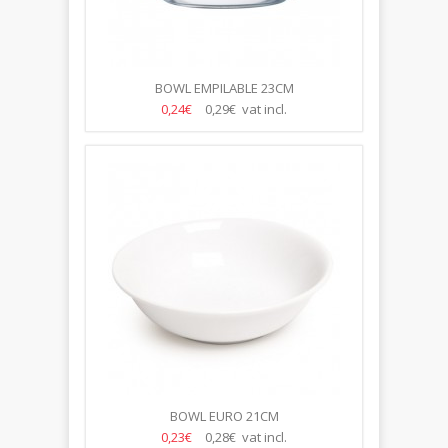
BOWL EMPILABLE 23CM
0,24€
0,29€ vat incl.
BOWL EURO 21CM
0,23€
0,28€ vat incl.