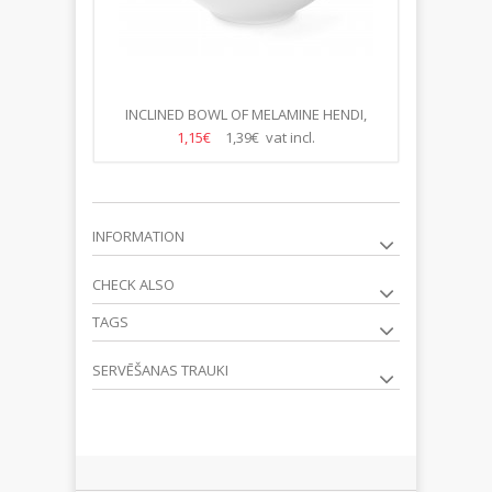
INCLINED BOWL OF MELAMINE HENDI,
36*35X(H)16.3CM
1,15€
1,39€ vat incl.
INFORMATION
CHECK ALSO
TAGS
SERVĒŠANAS TRAUKI