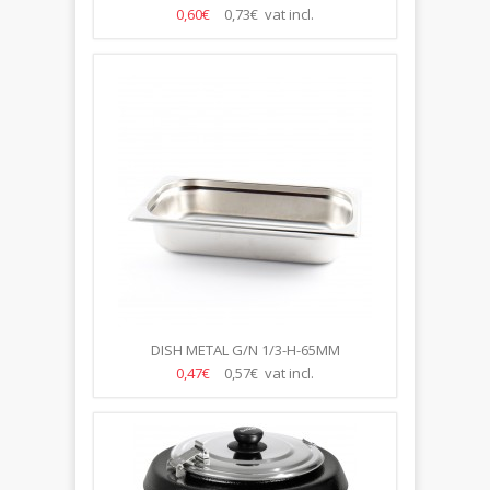
0,60€
0,73€ vat incl.
DISH METAL G/N 1/3-H-65MM
0,47€
0,57€ vat incl.