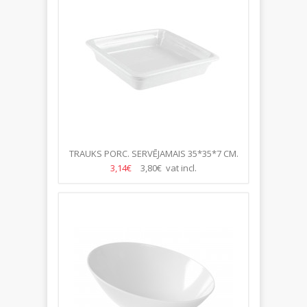
TRAUKS PORC. SERVĒJAMAIS 35*35*7 CM.
MIX & PLAY, DZIĻAIS
3,14€
3,80€ vat incl.