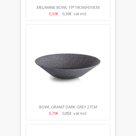
MELAMINE BOWL 19*19CM(H)10CM
0,30€
0,36€ vat incl.
BOWL GRANIT DARK GREY 27CM
0,70€
0,85€ vat incl.