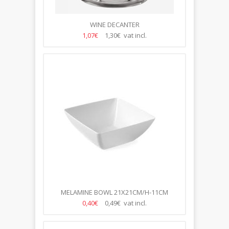
WINE DECANTER
1,07€
1,30€ vat incl.
MELAMINE BOWL 21X21CM/H-11CM
0,40€
0,49€ vat incl.