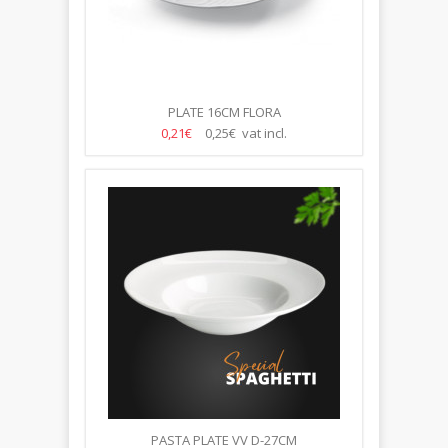
PLATE 16CM FLORA
0,21€
0,25€ vat incl.
PASTA PLATE VV D-27CM