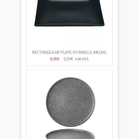
RECTANGULAR PLATE VV MING II, MELNS,
30*20CM
0,45€
0,55€ vat incl.