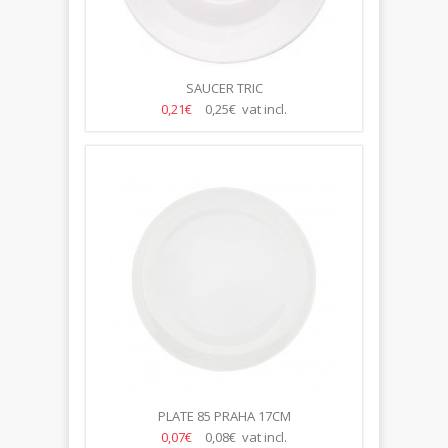
SAUCER TRIC
0,21€
0,25€ vat incl.
PLATE 85 PRAHA 17CM
0,07€
0,08€ vat incl.