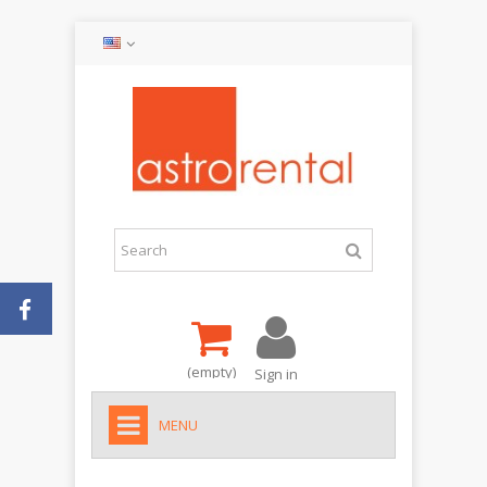
(empty)
Sign in
MENU