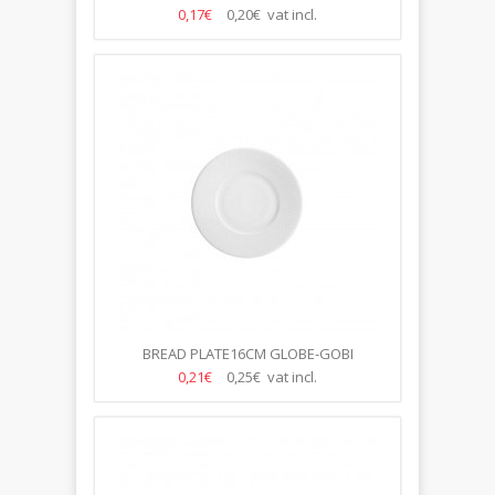
0,17€
0,20€ vat incl.
BREAD PLATE16CM GLOBE-GOBI
0,21€
0,25€ vat incl.