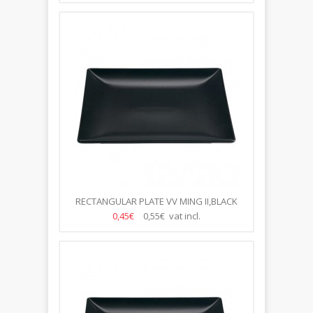
RECTANGULAR PLATE VV MING II,BLACK
30*15CM
0,45€
0,55€ vat incl.