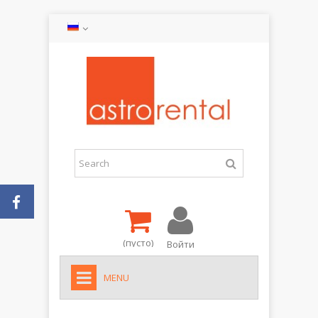
(пусто)
Войти
MENU