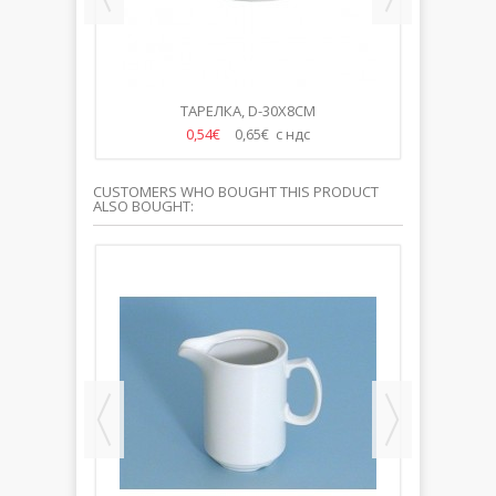
X25XM
ТАРЕЛКА, D-30X8CM
0,54€
0,65€ с ндс
CUSTOMERS WHO BOUGHT THIS PRODUCT
ALSO BOUGHT: