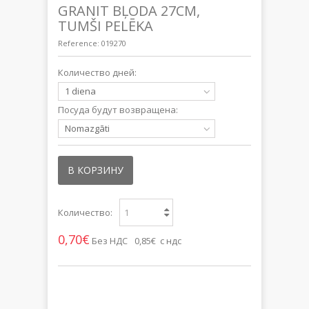
GRANIT BĻODA 27CM,
TUMŠI PELĒKA
Reference:
019270
Количество дней:
1 diena
Посуда будут возвращена:
Nomazgāti
В КОРЗИНУ
Количество:
0,70€
Без НДС
0,85€ с ндс