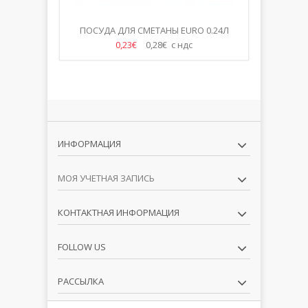
5CM
ПОСУДА ДЛЯ СМЕТАНЫ EURO 0.24Л
СТЕКЛЯНН
0,23€
0,28€ с ндс
ИНФОРМАЦИЯ
МОЯ УЧЕТНАЯ ЗАПИСЬ
КОНТАКТНАЯ ИНФОРМАЦИЯ
FOLLOW US
РАССЫЛКА