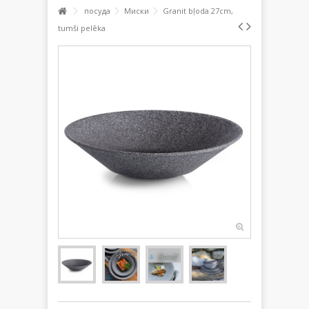
посуда
Миски
Granit bļoda 27cm,
tumši pelēka