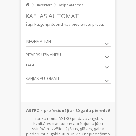
Inventārs
Kafijas automāti
KAFIJAS AUTOMĀTI
Šajā katgorijā šobrīd nav pievienotu preču.
INFORMATION
PIEVĒRS UZMANĪBU
TAGI
KAFIJAS AUTOMĀTI
ASTRO – profesionāļi ar 20 gadu pieredzi!
Trauku noma ASTRO piedāvā augstas
kvalitātes traukus un aprīkojumu Jūsu
svinībām. Izvēlies šķīvjus, glāzes, galda
piederumus, galdautus un visu nepieciešamo