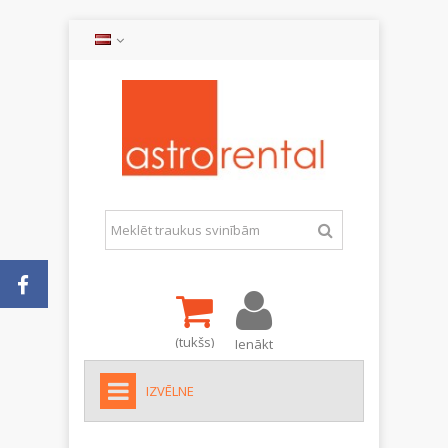
(tukšs)
Ienākt
IZVĒLNE