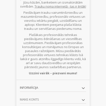
Jūsu kāzām, banketiem un izsmalcinātām
svinībām.
Trauku noma internetā - tas ir ērtāk!
Piedāvājam trauku vairumtirdzniecību un
mazumtirdzniecību, profesionālo virtuves un
viesnīcu iekārtu piegādi, uzstādīšanu un
apkopi. Klientiem pieejama plaša klāsta
trauku un servēšanas piederumu noma.
Plašākais profesionālās tehnikas
piedāvājums ēdināšanas un viesmīlības
uzņēmumiem. Piedāvājam profesionālas
konsultācijas un risinājumus no Eiropas un
pasaules ražotājiem. Mūsu piedāvātās
profesionālās virtuves tehnikas klāsts īsā
laikā ir guvis atzinību ilggadīgo klientu vidū, kā
arī ar savu daudzveidību un iespējām
pārsteidz jaunos sadarbības partnerus.
Uzzini vairāk – piezvani mums!
INFORMĀCIJA
MANS KONTS