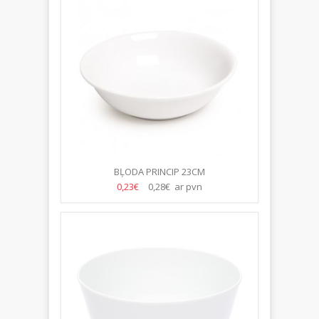
BĻODA PRINCIP 23CM
0,23€
0,28€ ar pvn