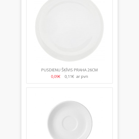
PUSDIENU ŠĶĪVIS PRAHA 26CM
0,09€
0,11€ ar pvn