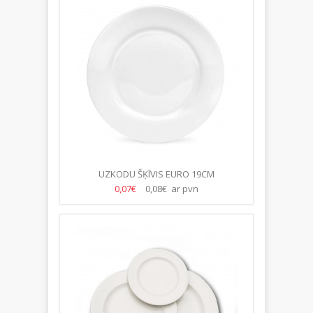
UZKODU ŠĶĪVIS EURO 19CM
0,07€
0,08€ ar pvn