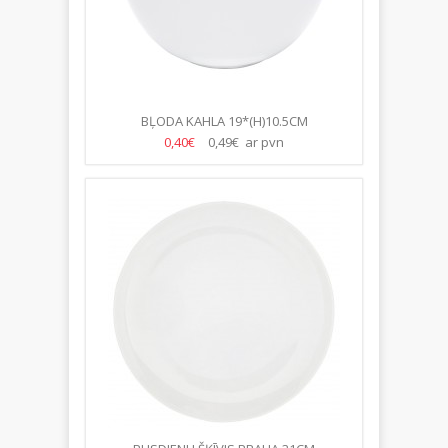
BĻODA KAHLA 19*(H)10.5CM
0,40€
0,49€ ar pvn