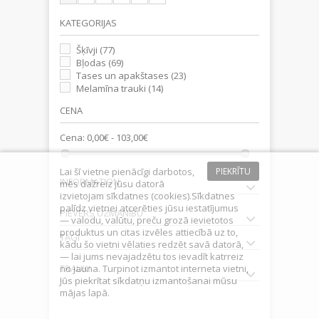
KATEGORIJAS
Šķīvji
(77)
Bļodas
(69)
Tases un apakštases
(23)
Melamīna trauki
(14)
CENA
Cena:
0,00€ - 103,00€
Lai šī vietne pienācīgi darbotos,
PIEKRĪTU
INFORMATION
mēs dažreiz jūsu datorā
izvietojam sīkdatnes (cookies).Sīkdatnes
palīdz vietnei atcerēties jūsu iestatījumus
PIEVĒRS UZMANĪBU
— valodu, valūtu, preču grozā ievietotos
produktus un citas izvēles attiecībā uz to,
TAGI
kādu šo vietni vēlaties redzēt savā datorā,
— lai jums nevajadzētu tos ievadīt katrreiz
no jauna. Turpinot izmantot interneta vietni,
TRAUKI
Jūs piekrītat sīkdatņu izmantošanai mūsu
mājas lapā.