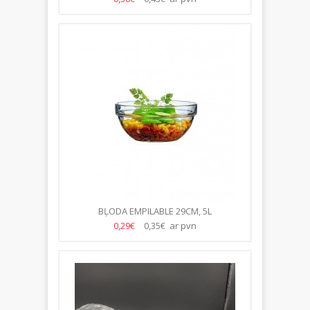
BĻODA EMPILABLE 29CM, 5L
0,29€
0,35€ ar pvn