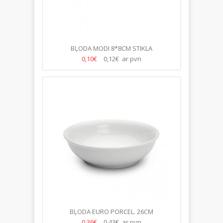
BĻODA MODI 8*8CM STIKLA
0,10€
0,12€ ar pvn
BĻODA EURO PORCEL. 26CM
0,36€
0,43€ ar pvn