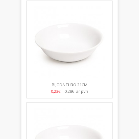
BĻODA EURO 21CM
0,23€
0,28€ ar pvn