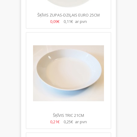
ŠĶĪVIS ZUPAS-DZIĻAIS EURO 25CM
0,09€
0,11€ ar pvn
ŠĶĪVIS TRIC 21CM
0,21€
0,25€ ar pvn