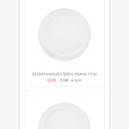
DESERTA/MAIZES ŠĶĪVIS PRAHA 17CM
0,07€
0,08€ ar pvn