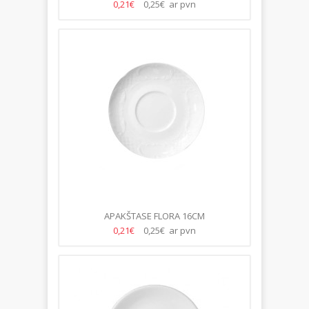
0,21€
0,25€ ar pvn
APAKŠTASE FLORA 16CM
0,21€
0,25€ ar pvn