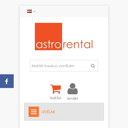
(tukšs)
Ienākt
IZVĒLNE