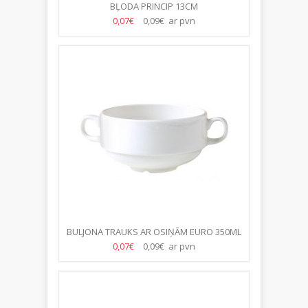
BĻODA PRINCIP 13CM
0,07€
0,09€ ar pvn
BULJONA TRAUKS AR OSIŅĀM EURO 350ML
0,07€
0,09€ ar pvn