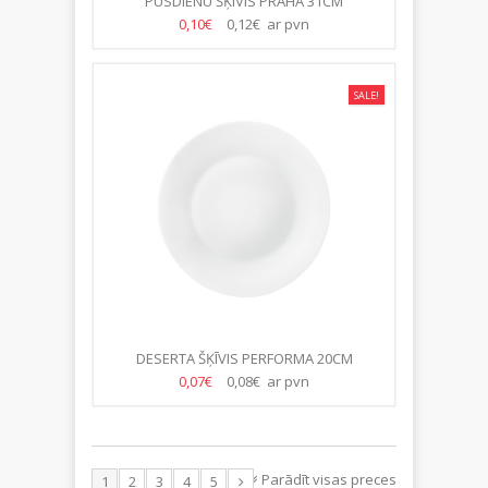
PUSDIENU ŠĶĪVIS PRAHA 31CM
0,10€
0,12€ ar pvn
SALE!
DESERTA ŠĶĪVIS PERFORMA 20CM
0,07€
0,08€ ar pvn
Parādīt visas preces
1
2
3
4
5