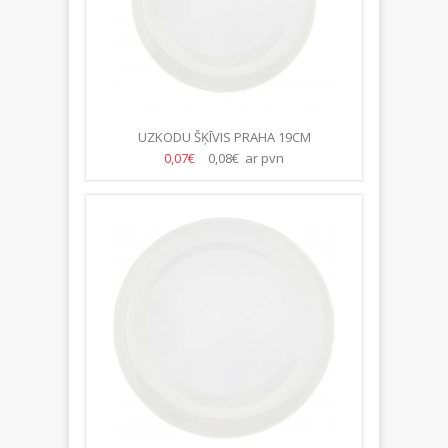
UZKODU ŠĶĪVIS PRAHA 19CM
0,07€
0,08€ ar pvn