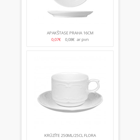
APAKŠTASE PRAHA 16CM
0,07€
0,08€ ar pvn
KRŪZĪTE 250ML/25CL FLORA