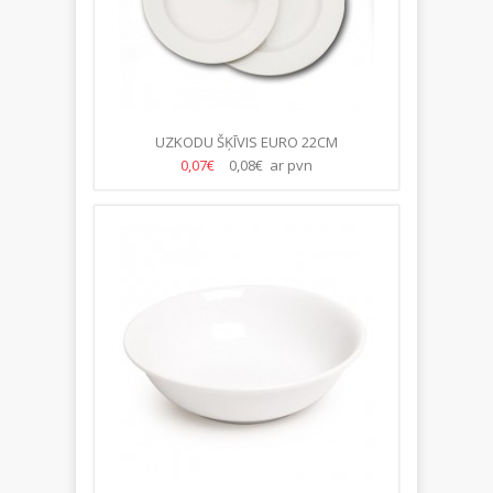
UZKODU ŠĶĪVIS EURO 22CM
0,07€
0,08€ ar pvn