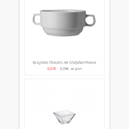
BULJONA TRAUKS AR OSIŅĀM PRAHA
330ML
0,07€
0,09€ ar pvn