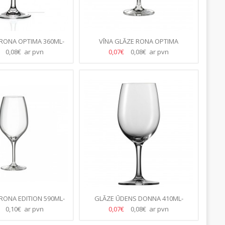
 RONA OPTIMA 360ML-
VĪNA GLĀZE RONA OPTIMA
8.GB/KASTE)
24CL/240ML-(35.GB/KASTE)
€
0,08€ ar pvn
0,07€
0,08€ ar pvn
RONA EDITION 590ML-
GLĀZE ŪDENS DONNA 410ML-
5.GB/KASTE)
(24.GB/KASTE)
€
0,10€ ar pvn
0,07€
0,08€ ar pvn