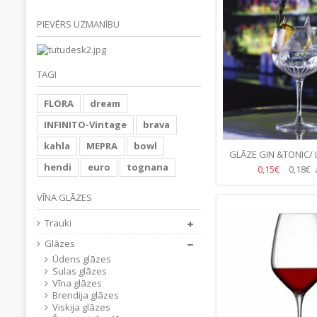
PIEVĒRS UZMANĪBU
TAGI
FLORA
dream
INFINITO-Vintage
brava
kahla
MEPRA
bowl
GLĀZE GIN &TONIC/ 
80CL/800ML-(6.G
hendi
euro
tognana
0,15€
0,18€ 
VĪNA GLĀZES
Trauki
Glāzes
Ūdens glāzes
Sulas glāzes
Vīna glāzes
Brendija glāzes
Viskija glāzes