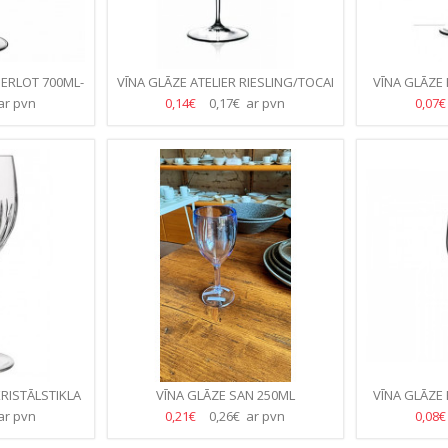
MERLOT 700ML-
VĪNA GLĀZE ATELIER RIESLING/TOCAI
VĪNA GLĀZE
TE)
440ML-(23.GB/KASTE)
(2
ar pvn
0,14€
0,17€ ar pvn
0,07
RISTĀLSTIKLA
VĪNA GLĀZE SAN 250ML
VĪNA GLĀZE 
.GB/KASTE)
CAURSP.45.GB/90.GB/KASTE
(1
ar pvn
0,21€
0,26€ ar pvn
0,08