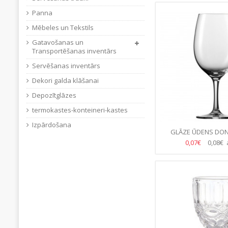
Panna
Mēbeles un Tekstils
Gatavošanas un
Transportēšanas inventārs
Servēšanas inventārs
Dekori galda klāšanai
Depozītglāzes
termokastes-konteineri-kastes
Izpārdošana
GLĀZE ŪDENS DON
(24.GB/KAS
0,07€
0,08€ 