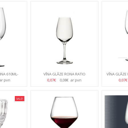
NA 610ML-
VĪNA GLĀZE RONA RATIO
VĪNA GLĀZE
TE)
34CL/340ML /KASTĒ 30.GB/
(2
ar pvn
0,07€
0,08€ ar pvn
0,07
SALE!