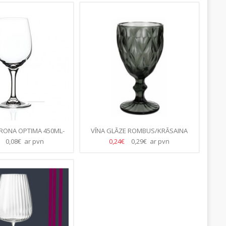
 RONA OPTIMA 450ML-
VĪNA GLĀZE ROMBUS/KRĀSAINA
4.GB/KASTE)
320ML/24.GB
€
0,08€ ar pvn
0,24€
0,29€ ar pvn