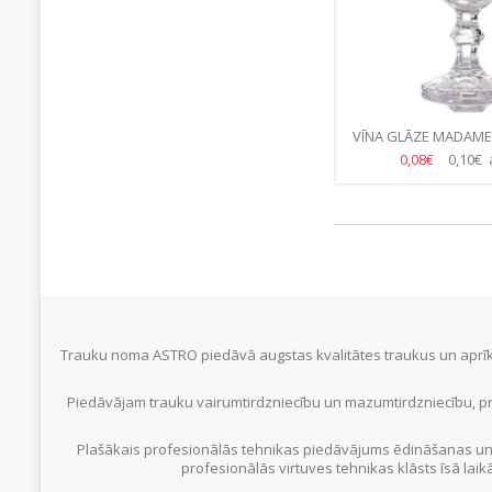
VĪNA GLĀZE MADAME
260ML
0,08€
0,10€ 
Trauku noma ASTRO piedāvā augstas kvalitātes traukus un aprīko
Piedāvājam trauku vairumtirdzniecību un mazumtirdzniecību, pr
Plašākais profesionālās tehnikas piedāvājums ēdināšanas un
profesionālās virtuves tehnikas klāsts īsā laik