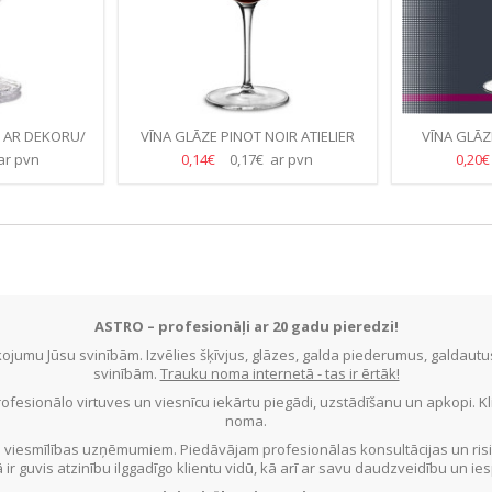
 AR DEKORU/
VĪNA GLĀZE PINOT NOIR ATIELIER
VĪNA GLĀZ
610ML-K/15.GB
ar pvn
0,14€
0,17€ ar pvn
0,20
ASTRO – profesionāļi ar 20 gadu pieredzi!
jumu Jūsu svinībām. Izvēlies šķīvjus, glāzes, galda piederumus, galdau
svinībām.
Trauku noma internetā - tas ir ērtāk!
ofesionālo virtuves un viesnīcu iekārtu piegādi, uzstādīšanu un apkopi. 
noma.
 viesmīlības uzņēmumiem. Piedāvājam profesionālas konsultācijas un ris
ā ir guvis atzinību ilggadīgo klientu vidū, kā arī ar savu daudzveidību un