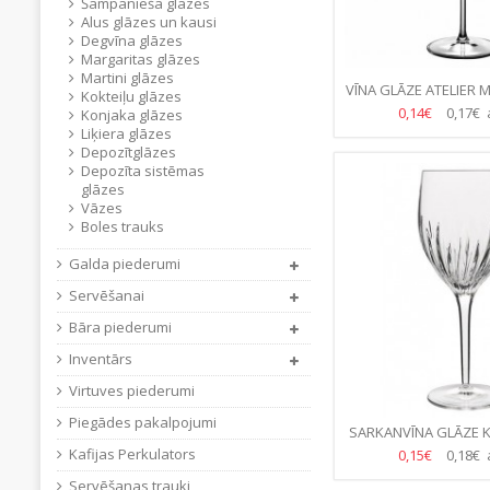
Šampanieša glāzes
Alus glāzes un kausi
Degvīna glāzes
Margaritas glāzes
Martini glāzes
VĪNA GLĀZE ATELIER 
Kokteiļu glāzes
(15.GB/KAS
0,14€
0,17€ 
Konjaka glāzes
Liķiera glāzes
Depozītglāzes
Depozīta sistēmas
glāzes
Vāzes
Boles trauks
Galda piederumi
Servēšanai
Bāra piederumi
Inventārs
Virtuves piederumi
Piegādes pakalpojumi
SARKANVĪNA GLĀZE K
INCANTO 390ML-(24
Kafijas Perkulators
0,15€
0,18€ 
Servēšanas trauki