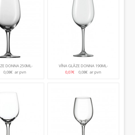
ĀZE DONNA 250ML-
VĪNA GLĀZE DONNA 190ML-
8.GB/KASTE)
(35.GB/KASTE)
€
0,08€ ar pvn
0,07€
0,08€ ar pvn