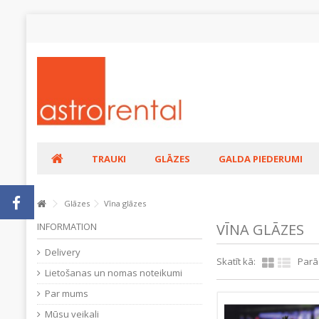
TRAUKI
GLĀZES
GALDA PIEDERUMI
Glāzes
Vīna glāzes
INFORMATION
VĪNA GLĀZES
Delivery
Skatīt kā:
Parā
Lietošanas un nomas noteikumi
Par mums
Mūsu veikali