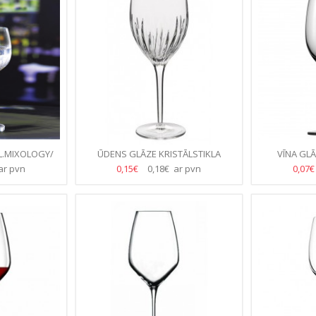
L.MIXOLOGY/
ŪDENS GLĀZE KRISTĀLSTIKLA
VĪNA GL
B/KASTE)
INCANTO 500ML-(23.GB/KASTE)
(2
ar pvn
0,15€
0,18€ ar pvn
0,07