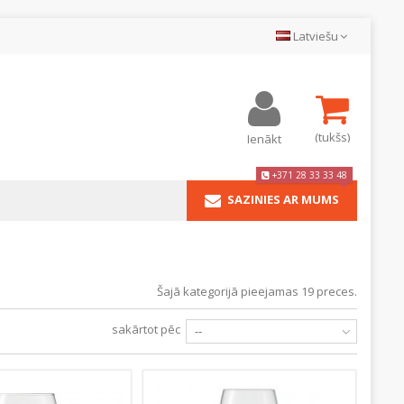
Latviešu
(tukšs)
Ienākt
+371 28 33 33 48
SAZINIES AR MUMS
Šajā kategorijā pieejamas 19 preces.
sakārtot pēc
--