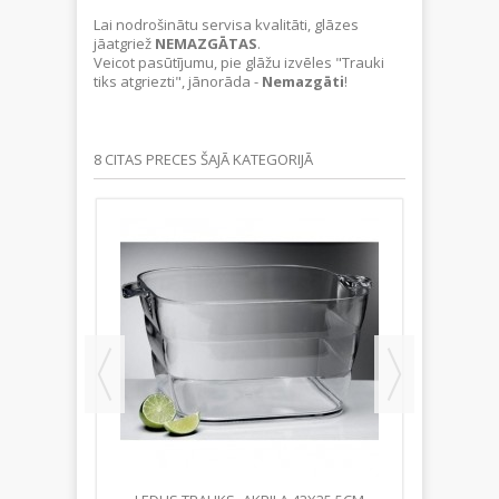
Lai nodrošinātu servisa kvalitāti, glāzes
jāatgriež
NEMAZGĀTAS
.
Veicot pasūtījumu, pie glāžu izvēles "Trauki
tiks atgriezti", jānorāda -
Nemazgāti
!
8 CITAS PRECES ŠAJĀ KATEGORIJĀ