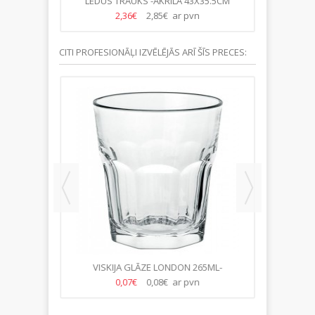
M METĀLA
LEDUS TRAUKS -AKRILA 43X35.5CM
SPAINIS 
2,36€
2,85€ ar pvn
CITI PROFESIONĀĻI IZVĒLĒJĀS ARĪ ŠĪS PRECES:
-20CM
VISKIJA GLĀZE LONDON 265ML-
GLĀZE 
(24GAB/KASTE)
0,07€
0,08€ ar pvn