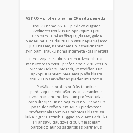
ASTRO – profesionāļi ar 20 gadu pieredzi!
Trauku noma ASTRO piedāvā augstas
kvalitātes traukus un aprīkojumu Jūsu
svinībām. Izvēlies šķīvjus, glāzes, galda
piederumus, galdautus un visu nepieciešamo
Jūsu kāzām, banketiem un izsmalcinātām
svinībām.
Trauku noma internetā - tas ir ērtāk!
Piedāvājam trauku vairumtirdzniecību un
mazumtirdzniecību, profesionālo virtuves un
viesnīcu iekārtu piegādi, uzstādīšanu un
apkopi. Klientiem pieejama plaša klāsta
trauku un servēšanas piederumu noma.
Plašākais profesionālās tehnikas
piedāvājums ēdināšanas un viesmīlības
uzņēmumiem. Piedāvājam profesionālas
konsultācijas un risinājumus no Eiropas un
pasaules ražotājiem. Mūsu piedāvātās
profesionālās virtuves tehnikas klāsts īsā
laikā ir guvis atzinību ilggadīgo klientu vidū, kā
arī ar savu daudzveidību un iespējām
pārsteidz jaunos sadarbības partnerus.