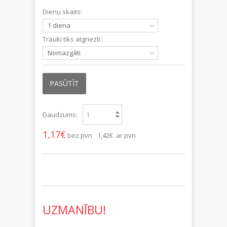
Dienu skaits:
1 diena
Trauki tiks atgriezti::
Nomazgāti
PASŪTĪT
Daudzums:
1,17€
bez pvn
1,42€ ar pvn
UZMANĪBU!