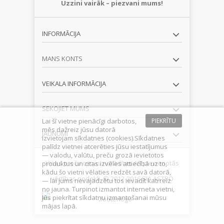
Uzzini vairāk – piezvani mums!
INFORMĀCIJA
MANS KONTS
VEIKALA INFORMĀCIJA
SEKOJIET MUMS
Lai šī vietne pienācīgi darbotos,
PIEKRĪTU
mēs dažreiz jūsu datorā
JAUNUMI
izvietojam sīkdatnes (cookies).Sīkdatnes
palīdz vietnei atcerēties jūsu iestatījumus
— valodu, valūtu, preču grozā ievietotos
Visas preču cenas norādītas AR pievienotās
produktus un citas izvēles attiecībā uz to,
kādu šo vietni vēlaties redzēt savā datorā,
vērtības nodokli. © 2012-2016 SIA ASTRO
— lai jums nevajadzētu tos ievadīt katrreiz
no jauna. Turpinot izmantot interneta vietni,
Jūs piekrītat sīkdatņu izmantošanai mūsu
mājas lapā.