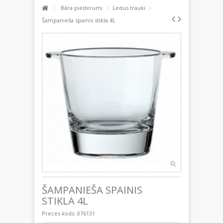
Bāra piederumi
Ledus trauki
Šampanieša spainis stikla 4L
ŠAMPANIEŠA SPAINIS
STIKLA 4L
Preces kods:
076131