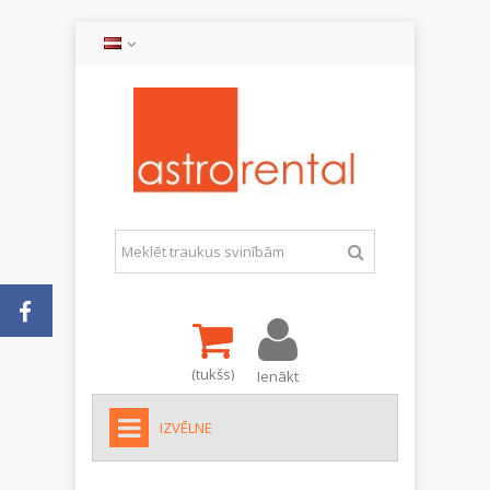
(tukšs)
Ienākt
IZVĒLNE