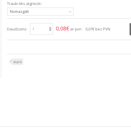
Trauki tiks atgriezti::
Nomazgāti
0,08€
Daudzums:
ar pvn
0,07€
bez PVN
euro