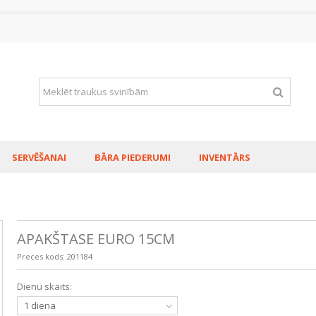
SERVĒŠANAI
BĀRA PIEDERUMI
INVENTĀRS
APAKŠTASE EURO 15CM
Preces kods:
201184
KAROTE KAFIJ
Dienu skaits:
18/CR
0,08€
1 diena