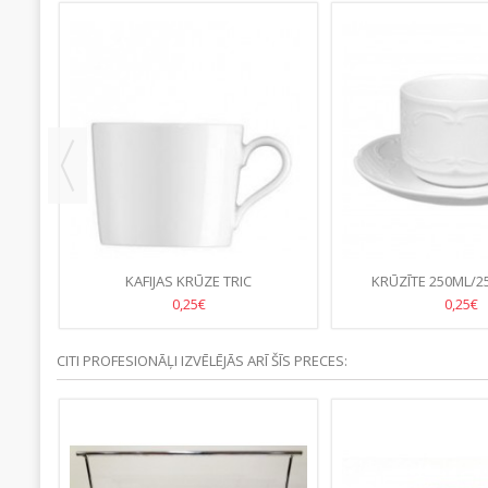
KAFIJAS KRŪZE TRIC
KRŪZĪTE 250ML/2
0,25€
0,25€
CITI PROFESIONĀĻI IZVĒLĒJĀS ARĪ ŠĪS PRECES: