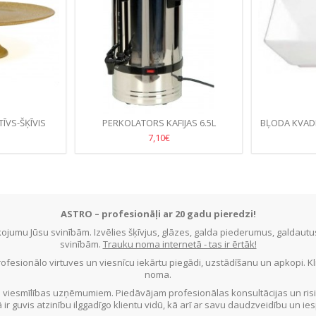
ĪVS-ŠĶĪVIS
PERKOLATORS KAFIJAS 6.5L
BĻODA KVAD
33CM
7,10€
ASTRO – profesionāļi ar 20 gadu pieredzi!
jumu Jūsu svinībām. Izvēlies šķīvjus, glāzes, galda piederumus, galdau
svinībām.
Trauku noma internetā - tas ir ērtāk!
ofesionālo virtuves un viesnīcu iekārtu piegādi, uzstādīšanu un apkopi. 
noma.
 viesmīlības uzņēmumiem. Piedāvājam profesionālas konsultācijas un ris
ā ir guvis atzinību ilggadīgo klientu vidū, kā arī ar savu daudzveidību un