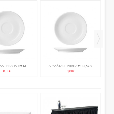
ASE PRAHA 16CM
APAKŠTASE PRAHA Ø-14,5CM
0,08€
0,08€