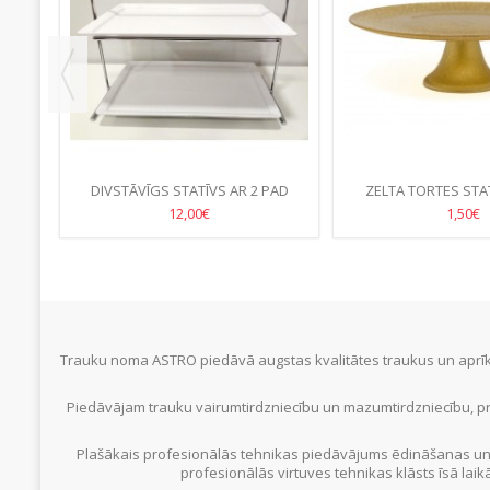
A
DIVSTĀVĪGS STATĪVS AR 2 PAD
ZELTA TORTES STAT
MELAMĪNA PAPLĀTĒM 32*52CM,...
GLITTER Ø 
12,00€
1,50€
Trauku noma ASTRO piedāvā augstas kvalitātes traukus un aprīko
Piedāvājam trauku vairumtirdzniecību un mazumtirdzniecību, pr
Plašākais profesionālās tehnikas piedāvājums ēdināšanas un
profesionālās virtuves tehnikas klāsts īsā laik