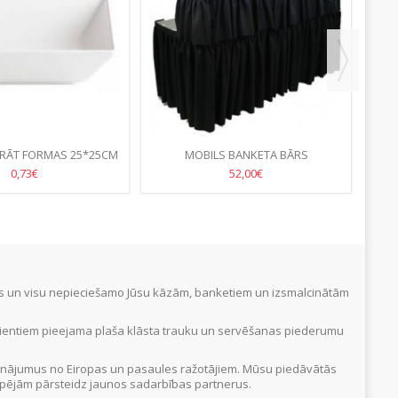
RĀT FORMAS 25*25CM
MOBILS BANKETA BĀRS
KAF
0,73€
52,00€
tus un visu nepieciešamo Jūsu kāzām, banketiem un izsmalcinātām
Klientiem pieejama plaša klāsta trauku un servēšanas piederumu
inājumus no Eiropas un pasaules ražotājiem. Mūsu piedāvātās
 iespējām pārsteidz jaunos sadarbības partnerus.