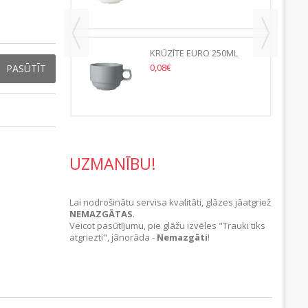
KRŪZĪTE EURO 250ML
0,08€
PASŪTĪT
UZMANĪBU!
Lai nodrošinātu servisa kvalitāti, glāzes jāatgriež
NEMAZGĀTAS
.
Veicot pasūtījumu, pie glāžu izvēles "Trauki tiks
atgriezti", jānorāda -
Nemazgāti
!