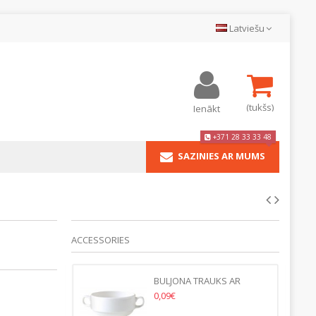
Latviešu
(tukšs)
Ienākt
+371 28 33 33 48
SAZINIES AR MUMS
ACCESSORIES
AS VALENCIA
BULJONA TRAUKS AR
OSIŅĀM EURO 350ML
0,09€