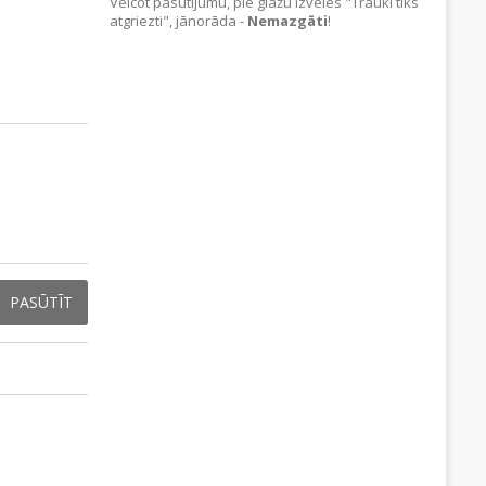
Veicot pasūtījumu, pie glāžu izvēles "Trauki tiks
atgriezti", jānorāda -
Nemazgāti
!
PASŪTĪT