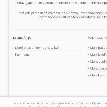
Piedāvājam trauku vairumtirdzniecību un mazumtirdzniecību, pr
Plašākais profesionālās tehnikas piedāvājums ēdināšanas un
profesionālās virtuves tehnikas klāsts īsā laik
INFORMĀCIJA
MANS KONTS
Lietošanas un nomas noteikumi
Mani pasūt
Par mums
Mani kredīt
Manas adr
Mana perso
Mani kupon
Lai šī vietne pienācīgi darbotos, mēs dažreiz jūsu datorā izvietoj