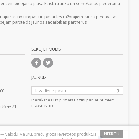
Klientiem pieejama plaša klāsta trauku un servēšanas piederumu
inājumus no Eiropas un pasaules ražotājiem. Mūsu piedāvātās
 iespējām pārsteidz jaunos sadarbības partnerus.
SEKOJIET MUMS
JAUNUMI
.00
Pieraksties un pirmais uzzini par jaunumiem
mūsu nomā!
696, +371
s — valodu, valūtu, preču grozā ievietotos produktus
PIEKRĪTU