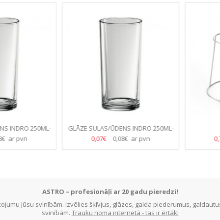
INDRO 250ML-
GLĀZE SULAS/ŪDENS INDRO 250ML-
TE)
(45.GB/KASTE)
ar pvn
0,07€
0,08€ ar pvn
0,70
ASTRO – profesionāļi ar 20 gadu pieredzi!
jumu Jūsu svinībām. Izvēlies šķīvjus, glāzes, galda piederumus, galdau
svinībām.
Trauku noma internetā - tas ir ērtāk!