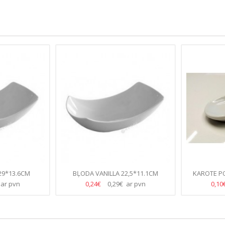
9*13.6CM
BĻODA VANILLA 22,5*11.1CM
KAROTE PO
ar pvn
0,24€
0,29€ ar pvn
0,10