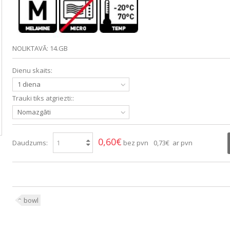
NOLIKTAVĀ: 14.GB
Dienu skaits:
1 diena
Trauki tiks atgriezti::
Nomazgāti
0,60€
Daudzums:
bez pvn
0,73€ ar pvn
bowl