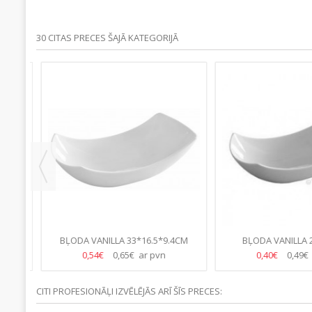
30 CITAS PRECES ŠAJĀ KATEGORIJĀ
M
BĻODA VANILLA 33*16.5*9.4CM
BĻODA VANILLA 2
0,54€
0,65€ ar pvn
0,40€
0,49€ 
CITI PROFESIONĀĻI IZVĒLĒJĀS ARĪ ŠĪS PRECES: