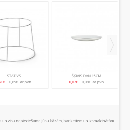
STATĪVS
ŠĶĪVIS DAN 15CM
PA
€
0,85€ ar pvn
0,07€
0,08€ ar pvn
tus un visu nepieciešamo Jūsu kāzām, banketiem un izsmalcinātām