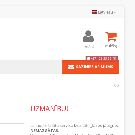
Latviešu
(tukšs)
Ienākt
+371 28 33 33 48
SAZINIES AR MUMS
UZMANĪBU!
Lai nodrošinātu servisa kvalitāti, glāzes jāatgriež
NEMAZGĀTAS
.