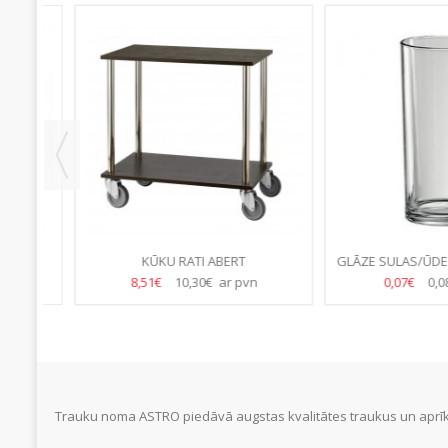
M
KŪKU RATI ABERT
GLĀZE SULAS/ŪDENS 
(45.GB/KAS
8,51€
10,30€ ar pvn
0,07€
0,08€ 
Trauku noma ASTRO piedāvā augstas kvalitātes traukus un aprīko