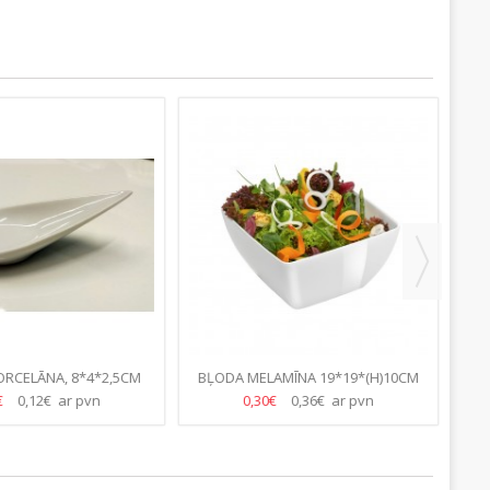
RCELĀNA, 8*4*2,5CM
BĻODA MELAMĪNA 19*19*(H)10CM
BĻ
(LĀSĪTE)
€
0,12€ ar pvn
0,30€
0,36€ ar pvn