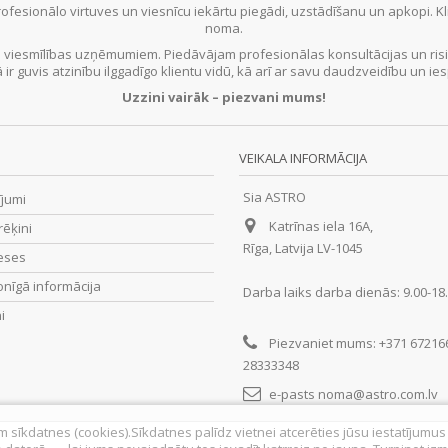
ofesionālo virtuves un viesnīcu iekārtu piegādi, uzstādīšanu un apkopi. 
noma.
 viesmīlības uzņēmumiem. Piedāvājam profesionālas konsultācijas un ris
ā ir guvis atzinību ilggadīgo klientu vidū, kā arī ar savu daudzveidību un
Uzzini vairāk – piezvani mums!
VEIKALA INFORMĀCIJA
Sia ASTRO
ījumi
Katrīnas iela 16A,
rēķini
Rīga, Latvija LV-1045
eses
nīgā informācija
Darba laiks darba dienās: 9.00-18
i
Piezvaniet mums:
+371 67216
28333348
e-pasts
noma@astro.com.lv
am sīkdatnes (cookies).Sīkdatnes palīdz vietnei atcerēties jūsu iestatījumu