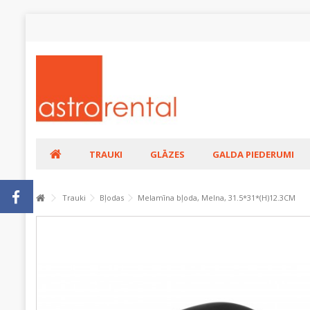
TRAUKI
GLĀZES
GALDA PIEDERUMI
Trauki
Bļodas
Melamīna bļoda, Melna, 31.5*31*(H)12.3CM