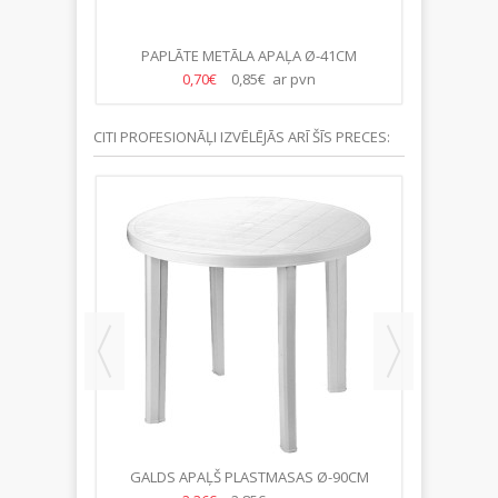
CM
PAPLĀTE METĀLA APAĻA Ø-41CM
PAP
0,70€
0,85€ ar pvn
CITI PROFESIONĀĻI IZVĒLĒJĀS ARĪ ŠĪS PRECES:
ILLIJAS
GALDS APAĻŠ PLASTMASAS Ø-90CM
GLĀ