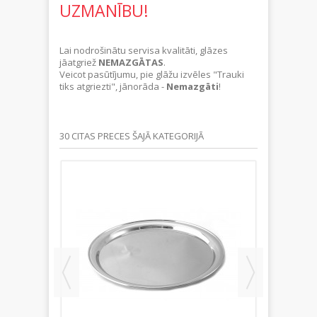
UZMANĪBU!
Lai nodrošinātu servisa kvalitāti, glāzes
jāatgriež
NEMAZGĀTAS
.
Veicot pasūtījumu, pie glāžu izvēles "Trauki
tiks atgriezti", jānorāda -
Nemazgāti
!
30 CITAS PRECES ŠAJĀ KATEGORIJĀ