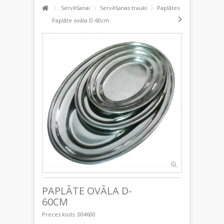
Servēšanai
Servēšanas trauki
Paplātes
Paplāte ovāla D-60cm
PAPLĀTE OVĀLA D-
60CM
Preces kods:
004600