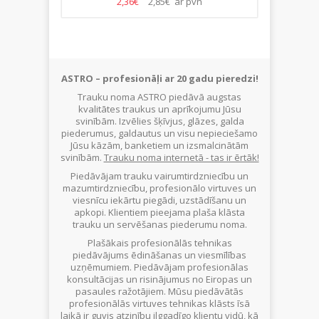
2,36€
2,85€ ar pvn
ASTRO – profesionāļi ar 20 gadu pieredzi!
Trauku noma ASTRO piedāvā augstas
kvalitātes traukus un aprīkojumu Jūsu
svinībām. Izvēlies šķīvjus, glāzes, galda
piederumus, galdautus un visu nepieciešamo
Jūsu kāzām, banketiem un izsmalcinātām
svinībām.
Trauku noma internetā - tas ir ērtāk!
Piedāvājam trauku vairumtirdzniecību un
mazumtirdzniecību, profesionālo virtuves un
viesnīcu iekārtu piegādi, uzstādīšanu un
apkopi. Klientiem pieejama plaša klāsta
trauku un servēšanas piederumu noma.
Plašākais profesionālās tehnikas
piedāvājums ēdināšanas un viesmīlības
uzņēmumiem. Piedāvājam profesionālas
konsultācijas un risinājumus no Eiropas un
pasaules ražotājiem. Mūsu piedāvātās
profesionālās virtuves tehnikas klāsts īsā
laikā ir guvis atzinību ilggadīgo klientu vidū, kā