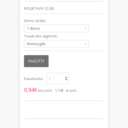
NOLIKTAVĀ:12.GB
Dienu skaits:
1 diena
Trauki tiks atgriezti::
Nomazgāti
PASŪTĪT
Daudzums:
0,94€
bez pvn
1,14€ ar pvn