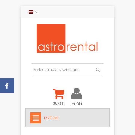
(tukšs)
Ienākt
IZVĒLNE