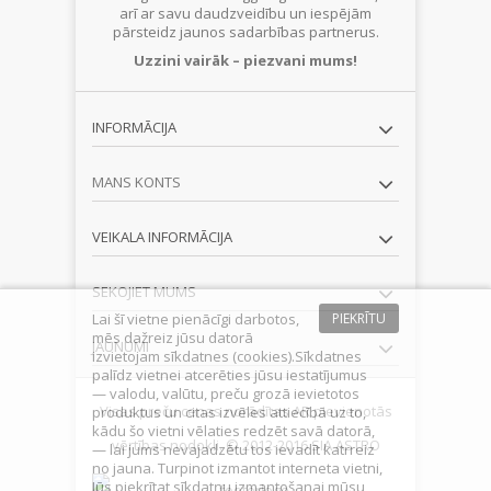
arī ar savu daudzveidību un iespējām
pārsteidz jaunos sadarbības partnerus.
Uzzini vairāk – piezvani mums!
INFORMĀCIJA
MANS KONTS
VEIKALA INFORMĀCIJA
SEKOJIET MUMS
Lai šī vietne pienācīgi darbotos,
PIEKRĪTU
mēs dažreiz jūsu datorā
JAUNUMI
izvietojam sīkdatnes (cookies).Sīkdatnes
palīdz vietnei atcerēties jūsu iestatījumus
— valodu, valūtu, preču grozā ievietotos
Visas preču cenas norādītas AR pievienotās
produktus un citas izvēles attiecībā uz to,
kādu šo vietni vēlaties redzēt savā datorā,
vērtības nodokli. © 2012-2016 SIA ASTRO
— lai jums nevajadzētu tos ievadīt katrreiz
no jauna. Turpinot izmantot interneta vietni,
Jūs piekrītat sīkdatņu izmantošanai mūsu