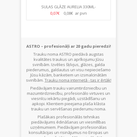
 H-78CM
SULAS GLĀZE AURELIA 330ML-
A
(28.GB/KASTE)
0,07€
0,08€ ar pvn
ASTRO – profesionāļi ar 20 gadu pieredzi!
Trauku noma ASTRO piedāvā augstas
kvalitātes traukus un aprīkojumu Jūsu
svinībām. Izvēlies šķīvjus, glāzes, galda
piederumus, galdautus un visu nepieciešamo
Jūsu kāzām, banketiem un izsmalcinātām
svinībām.
Trauku noma internetā - tas ir ērtāk!
Piedāvājam trauku vairumtirdzniecību un
mazumtirdzniecību, profesionālo virtuves un
viesnīcu iekārtu piegādi, uzstādīšanu un
apkopi. Klientiem pieejama plaša klāsta
trauku un servēšanas piederumu noma.
Plašākais profesionālās tehnikas
piedāvājums ēdināšanas un viesmīlības
uzņēmumiem. Piedāvājam profesionālas
konsultācijas un risinājumus no Eiropas un