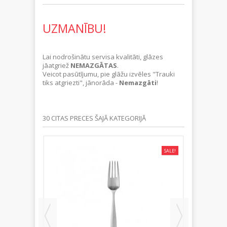
UZMANĪBU!
Lai nodrošinātu servisa kvalitāti, glāzes
jāatgriež
NEMAZGĀTAS
.
Veicot pasūtījumu, pie glāžu izvēles "Trauki
tiks atgriezti", jānorāda -
Nemazgāti
!
30 CITAS PRECES ŠAJĀ KATEGORIJĀ
SALE!
SALE!