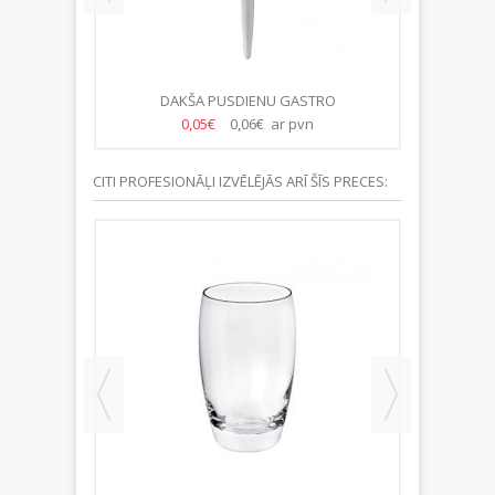
DAKŠA PUSDIENU GASTRO
DA
0,05€
0,06€ ar pvn
CITI PROFESIONĀĻI IZVĒLĒJĀS ARĪ ŠĪS PRECES: