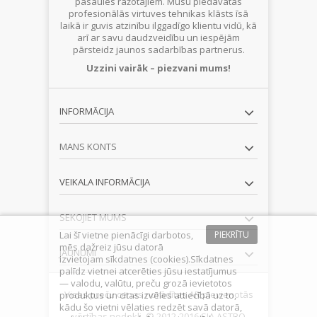
pasaules ražotājiem. Mūsu piedāvātās
profesionālās virtuves tehnikas klāsts īsā
laikā ir guvis atzinību ilggadīgo klientu vidū, kā
arī ar savu daudzveidību un iespējām
pārsteidz jaunos sadarbības partnerus.
Uzzini vairāk – piezvani mums!
INFORMĀCIJA
MANS KONTS
VEIKALA INFORMĀCIJA
SEKOJIET MUMS
Lai šī vietne pienācīgi darbotos,
PIEKRĪTU
mēs dažreiz jūsu datorā
JAUNUMI
izvietojam sīkdatnes (cookies).Sīkdatnes
palīdz vietnei atcerēties jūsu iestatījumus
— valodu, valūtu, preču grozā ievietotos
Visas preču cenas norādītas AR pievienotās
produktus un citas izvēles attiecībā uz to,
kādu šo vietni vēlaties redzēt savā datorā,
vērtības nodokli. © 2012-2016 SIA ASTRO