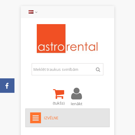
(tukšs)
Ienākt
IZVĒLNE