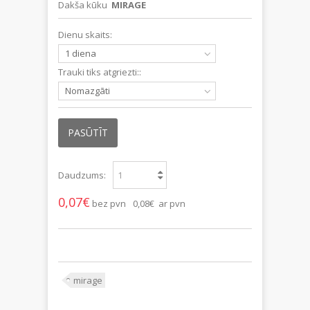
Dakša kūku
MIRAGE
Dienu skaits:
1 diena
Trauki tiks atgriezti::
Nomazgāti
PASŪTĪT
Daudzums:
0,07€
bez pvn
0,08€ ar pvn
mirage