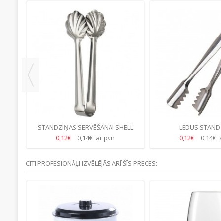
STANDZIŅAS SERVĒŠANAI SHELL
LEDUS STAND
0,12€
0,14€ ar pvn
0,12€
0,14€ 
CITI PROFESIONĀĻI IZVĒLĒJĀS ARĪ ŠĪS PRECES: