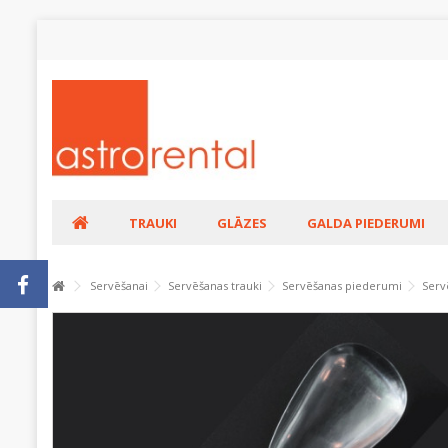
TRAUKI
GLĀZES
GALDA PIEDERUMI
Servēšanai
Servēšanas trauki
Servēšanas piederumi
Serv