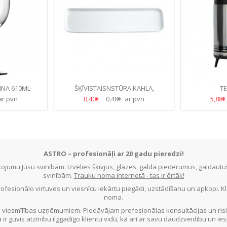
NA 610ML-
ŠĶĪVISTAISNSTŪRA KAHLA,
T
TE)
PORCELĀNS 44*11CM
ar pvn
0,40€
0,48€ ar pvn
5,88
ASTRO – profesionāļi ar 20 gadu pieredzi!
jumu Jūsu svinībām. Izvēlies šķīvjus, glāzes, galda piederumus, galdau
svinībām.
Trauku noma internetā - tas ir ērtāk!
ofesionālo virtuves un viesnīcu iekārtu piegādi, uzstādīšanu un apkopi. 
noma.
 viesmīlības uzņēmumiem. Piedāvājam profesionālas konsultācijas un ris
ā ir guvis atzinību ilggadīgo klientu vidū, kā arī ar savu daudzveidību un