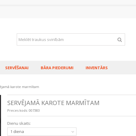
SERVĒŠANAI
BĀRA PIEDERUMI
INVENTĀRS
ējamā karote marmītam
SERVĒJAMĀ KAROTE MARMĪTAM
Preces kods:
007383
TRAUKS METĀL
Dienu skaits:
-9L H-65MM
0,79€
0,95€ 
1 diena