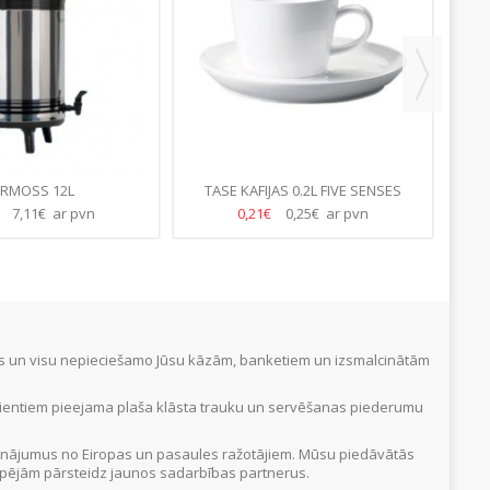
ERMOSS 12L
TASE KAFIJAS 0.2L FIVE SENSES
€
7,11€ ar pvn
0,21€
0,25€ ar pvn
tus un visu nepieciešamo Jūsu kāzām, banketiem un izsmalcinātām
Klientiem pieejama plaša klāsta trauku un servēšanas piederumu
inājumus no Eiropas un pasaules ražotājiem. Mūsu piedāvātās
 iespējām pārsteidz jaunos sadarbības partnerus.