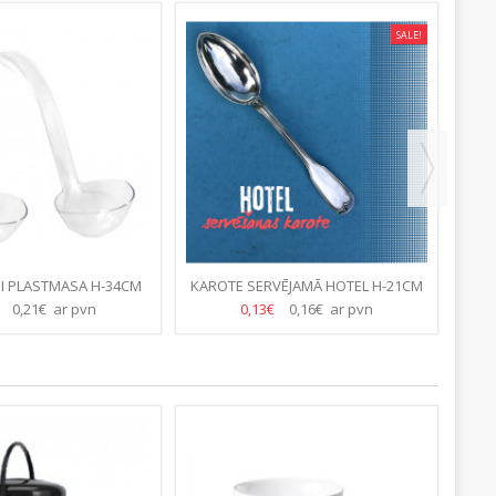
SALE!
I PLASTMASA H-34CM
KAROTE SERVĒJAMĀ HOTEL H-21CM
€
0,21€ ar pvn
0,13€
0,16€ ar pvn