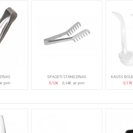
ZIŅAS
SPAGETI STANDZIŅAS
KAUSS BOLE
ar pvn
0,12€
0,14€ ar pvn
0,17