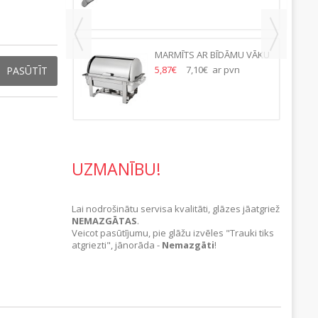
MARMĪTS AR BĪDĀMU VĀKU
HENDI
5,87€
7,10€ ar pvn
PASŪTĪT
UZMANĪBU!
Lai nodrošinātu servisa kvalitāti, glāzes jāatgriež
NEMAZGĀTAS
.
Veicot pasūtījumu, pie glāžu izvēles "Trauki tiks
atgriezti", jānorāda -
Nemazgāti
!