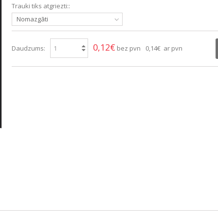
Trauki tiks atgriezti::
Nomazgāti
0,12€
Daudzums:
bez pvn
0,14€ ar pvn