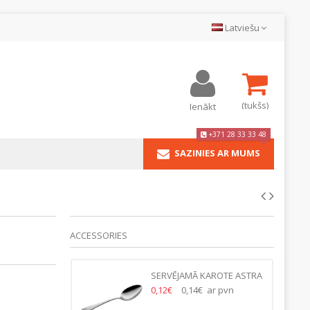
Latviešu
(tukšs)
Ienākt
+371 28 33 33 48
SAZINIES AR MUMS
ACCESSORIES
A G/N 1/1
SERVĒJAMĀ KAROTE ASTRA
24CM
ar pvn
0,12€
0,14€ ar pvn