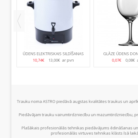
Š
ŪDENS ELEKTRISKAIS SILDĪŠANAS
GLĀZE ŪDENS DON
BOILERIS- BALTS 27L
(24.GB/KAS
10,74€
13,00€ ar pvn
0,07€
0,08€ 
Trauku noma ASTRO piedāvā augstas kvalitātes traukus un aprīko
Piedāvājam trauku vairumtirdzniecību un mazumtirdzniecību, pr
Plašākais profesionālās tehnikas piedāvājums ēdināšanas un
profesionālās virtuves tehnikas klāsts īsā laik