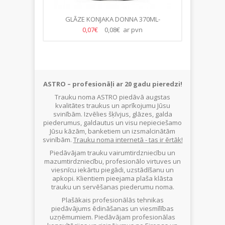
GLĀZE KONJAKA DONNA 370ML-
PAPLĀTE V
(24.GB/KASTE)
0,07€
0,08€ ar pvn
ASTRO – profesionāļi ar 20 gadu pieredzi!
Trauku noma ASTRO piedāvā augstas
kvalitātes traukus un aprīkojumu Jūsu
svinībām. Izvēlies šķīvjus, glāzes, galda
piederumus, galdautus un visu nepieciešamo
Jūsu kāzām, banketiem un izsmalcinātām
svinībām.
Trauku noma internetā - tas ir ērtāk!
Piedāvājam trauku vairumtirdzniecību un
mazumtirdzniecību, profesionālo virtuves un
viesnīcu iekārtu piegādi, uzstādīšanu un
apkopi. Klientiem pieejama plaša klāsta
trauku un servēšanas piederumu noma.
Plašākais profesionālās tehnikas
piedāvājums ēdināšanas un viesmīlības
uzņēmumiem. Piedāvājam profesionālas