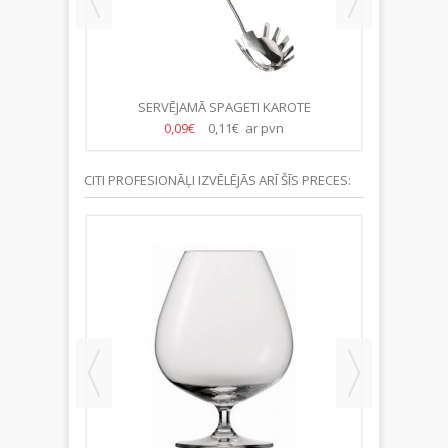
MASAS
SERVĒJAMĀ SPAGETI KAROTE
STANDZ
0,09€
0,11€ ar pvn
CITI PROFESIONĀĻI IZVĒLĒJĀS ARĪ ŠĪS PRECES: