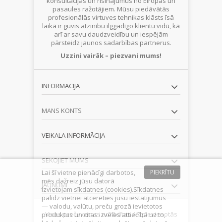
konsultācijas un risinājumus no Eiropas un
pasaules ražotājiem. Mūsu piedāvātās
profesionālās virtuves tehnikas klāsts īsā
laikā ir guvis atzinību ilggadīgo klientu vidū, kā
arī ar savu daudzveidību un iespējām
pārsteidz jaunos sadarbības partnerus.
Uzzini vairāk – piezvani mums!
INFORMĀCIJA
MANS KONTS
VEIKALA INFORMĀCIJA
SEKOJIET MUMS
Lai šī vietne pienācīgi darbotos,
PIEKRĪTU
mēs dažreiz jūsu datorā
JAUNUMI
izvietojam sīkdatnes (cookies).Sīkdatnes
palīdz vietnei atcerēties jūsu iestatījumus
— valodu, valūtu, preču grozā ievietotos
Visas preču cenas norādītas AR pievienotās
produktus un citas izvēles attiecībā uz to,