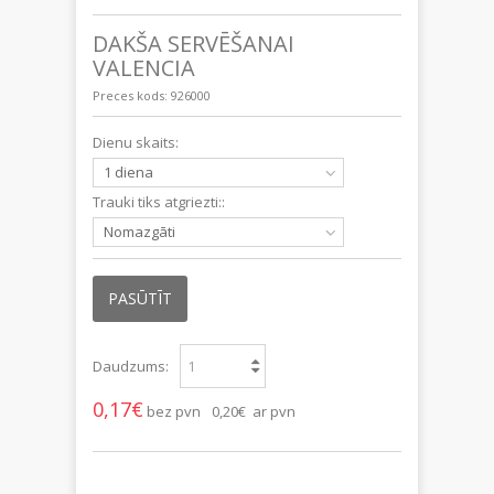
DAKŠA SERVĒŠANAI
VALENCIA
Preces kods:
926000
Dienu skaits:
1 diena
Trauki tiks atgriezti::
Nomazgāti
PASŪTĪT
Daudzums:
0,17€
bez pvn
0,20€ ar pvn