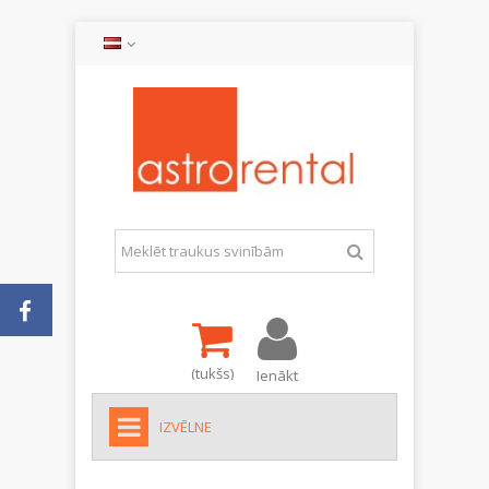
(tukšs)
Ienākt
IZVĒLNE