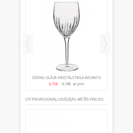
STIKLA
ŪDENS GLĀZE KRISTĀLSTIKLA INCANTO
VOLTERR
ASTE)
500ML-(23.GB/KASTE)
0,15€
0,18€ ar pvn
CITI PROFESIONĀĻI IZVĒLĒJĀS ARĪ ŠĪS PRECES: