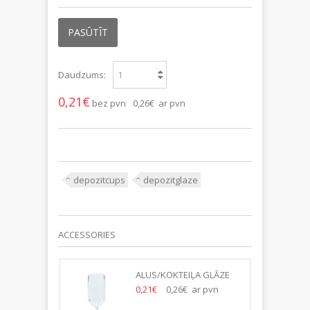
PASŪTĪT
Daudzums:
0,21€
bez pvn
0,26€ ar pvn
depozitcups
depozitglaze
ACCESSORIES
E 500ML,
ALUS/KOKTEIĻA GLĀZE
450ML,
r pvn
0,21€
0,26€ ar pvn
PLASTMASA-/32.GB/KASTE/