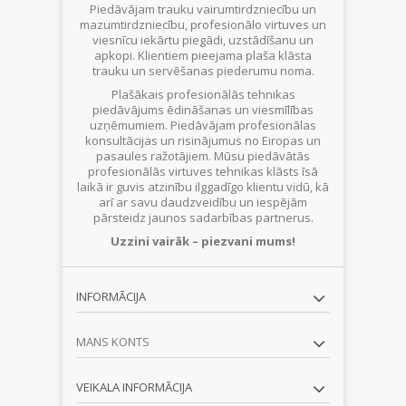
Piedāvājam trauku vairumtirdzniecību un
mazumtirdzniecību, profesionālo virtuves un
viesnīcu iekārtu piegādi, uzstādīšanu un
apkopi. Klientiem pieejama plaša klāsta
trauku un servēšanas piederumu noma.
Plašākais profesionālās tehnikas
piedāvājums ēdināšanas un viesmīlības
uzņēmumiem. Piedāvājam profesionālas
konsultācijas un risinājumus no Eiropas un
pasaules ražotājiem. Mūsu piedāvātās
profesionālās virtuves tehnikas klāsts īsā
laikā ir guvis atzinību ilggadīgo klientu vidū, kā
arī ar savu daudzveidību un iespējām
pārsteidz jaunos sadarbības partnerus.
Uzzini vairāk – piezvani mums!
INFORMĀCIJA
MANS KONTS
VEIKALA INFORMĀCIJA