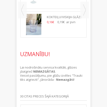
KOKTEIĻU/VISKIJA GLĀZE
35CL, PLASTMASAS-
0,16€
0,19€ ar pvn
(112.GB/KASTE)
UZMANĪBU!
Lai nodrošinātu servisa kvalitāti, glāzes
jāatgriež
NEMAZGĀTAS
.
Veicot pasūtījumu, pie glāžu izvēles "Trauki
tiks atgriezti", jānorāda -
Nemazgāti
!
30 CITAS PRECES ŠAJĀ KATEGORIJĀ