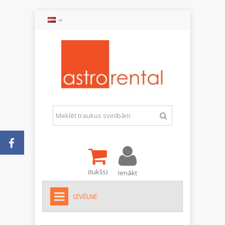
(tukšs)
Ienākt
IZVĒLNE