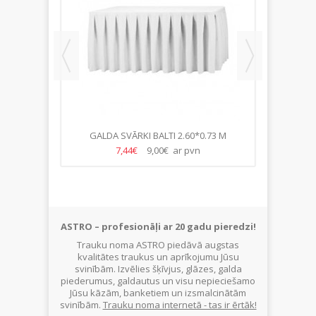
GALDA SVĀRKI BALTI 2.60*0.73 M
GALDAU
7,44€
9,00€ ar pvn
ASTRO – profesionāļi ar 20 gadu pieredzi!
Trauku noma ASTRO piedāvā augstas
kvalitātes traukus un aprīkojumu Jūsu
svinībām. Izvēlies šķīvjus, glāzes, galda
piederumus, galdautus un visu nepieciešamo
Jūsu kāzām, banketiem un izsmalcinātām
svinībām.
Trauku noma internetā - tas ir ērtāk!