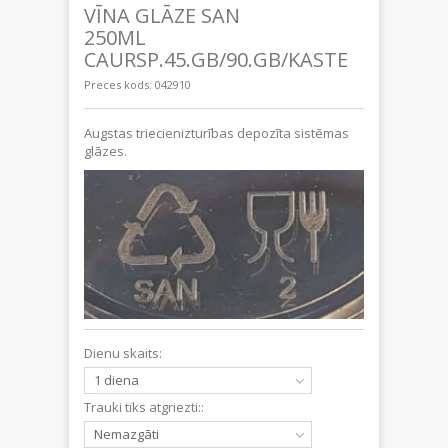
VĪNA GLĀZE SAN
250ML
CAURSP.45.GB/90.GB/KASTE
Preces kods:
042910
Augstas triecienizturības depozīta sistēmas
glāzes.
Dienu skaits:
1 diena
Trauki tiks atgriezti::
Nemazgāti