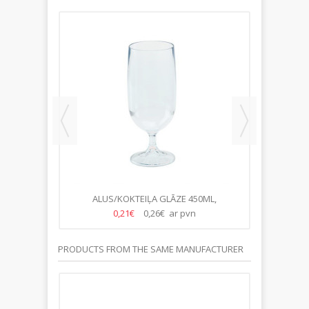
35 CL,
ALUS/KOKTEIĻA GLĀZE 450ML,
KOKT
PLASTMASA-/32.GB/KASTE/
PLA
0,21€
0,26€ ar pvn
PRODUCTS FROM THE SAME MANUFACTURER