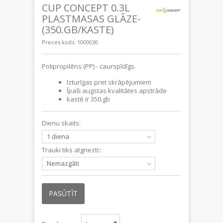
CUP CONCEPT 0.3L
PLASTMASAS GLĀZE-
(350.GB/KASTE)
Preces kods:
1000030
Polipropilēns (PP) - caurspīdīgs.
Izturīgas pret skrāpējumiem
Īpaši augstas kvalitātes apstrāde
kastē ir 350.gb
Dienu skaits:
1 diena
Trauki tiks atgriezti::
Nemazgāti
PASŪTĪT