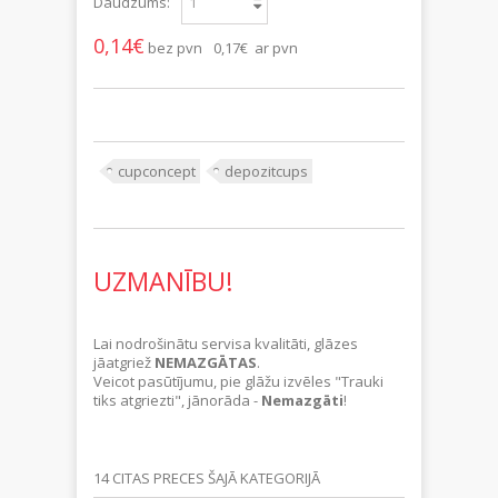
Daudzums:
0,14€
bez pvn
0,17€ ar pvn
cupconcept
depozitcups
UZMANĪBU!
Lai nodrošinātu servisa kvalitāti, glāzes
jāatgriež
NEMAZGĀTAS
.
Veicot pasūtījumu, pie glāžu izvēles "Trauki
tiks atgriezti", jānorāda -
Nemazgāti
!
14 CITAS PRECES ŠAJĀ KATEGORIJĀ