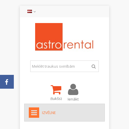
(tukšs)
Ienākt
IZVĒLNE