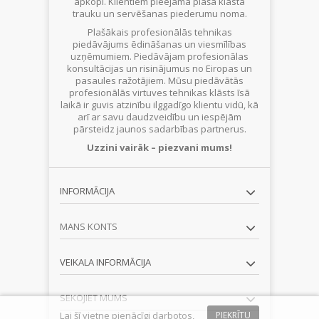
apkopi. Klientiem pieejama plaša klāsta
trauku un servēšanas piederumu noma.
Plašākais profesionālās tehnikas
piedāvājums ēdināšanas un viesmīlības
uzņēmumiem. Piedāvājam profesionālas
konsultācijas un risinājumus no Eiropas un
pasaules ražotājiem. Mūsu piedāvātās
profesionālās virtuves tehnikas klāsts īsā
laikā ir guvis atzinību ilggadīgo klientu vidū, kā
arī ar savu daudzveidību un iespējām
pārsteidz jaunos sadarbības partnerus.
Uzzini vairāk – piezvani mums!
INFORMĀCIJA
MANS KONTS
VEIKALA INFORMĀCIJA
SEKOJIET MUMS
Lai šī vietne pienācīgi darbotos,
PIEKRĪTU