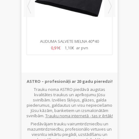
60ML
AUDUMA SALVETE MELNA 40*40
KOKT
PLA
0,91€
1,10€ ar pvn
ASTRO – profesionāļi ar 20 gadu pieredzi!
Trauku noma ASTRO piedāvā augstas
kvalitātes traukus un aprīkojumu Jūsu
svinībām. Izvēlies šķīvjus, glāzes, galda
piederumus, galdautus un visu nepieciešamo
Jūsu kāzām, banketiem un izsmalcinātām
svinībām.
Trauku noma internetā - tas ir ērtāk!
Piedāvājam trauku vairumtirdzniecību un
mazumtirdzniecību, profesionālo virtuves un
viesnīcu iekārtu piegādi, uzstādīšanu un