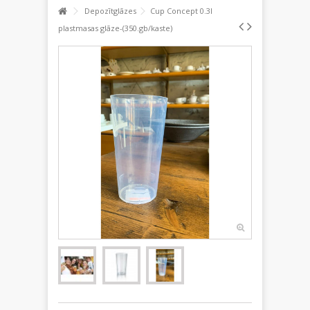
Depozītglāzes
Cup Concept 0.3l
plastmasas glāze-(350.gb/kaste)