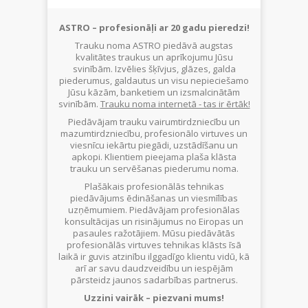
ASTRO – profesionāļi ar 20 gadu pieredzi!
Trauku noma ASTRO piedāvā augstas
kvalitātes traukus un aprīkojumu Jūsu
svinībām. Izvēlies šķīvjus, glāzes, galda
piederumus, galdautus un visu nepieciešamo
Jūsu kāzām, banketiem un izsmalcinātām
svinībām.
Trauku noma internetā - tas ir ērtāk!
Piedāvājam trauku vairumtirdzniecību un
mazumtirdzniecību, profesionālo virtuves un
viesnīcu iekārtu piegādi, uzstādīšanu un
apkopi. Klientiem pieejama plaša klāsta
trauku un servēšanas piederumu noma.
Plašākais profesionālās tehnikas
piedāvājums ēdināšanas un viesmīlības
uzņēmumiem. Piedāvājam profesionālas
konsultācijas un risinājumus no Eiropas un
pasaules ražotājiem. Mūsu piedāvātās
profesionālās virtuves tehnikas klāsts īsā
laikā ir guvis atzinību ilggadīgo klientu vidū, kā
arī ar savu daudzveidību un iespējām
pārsteidz jaunos sadarbības partnerus.
Uzzini vairāk – piezvani mums!