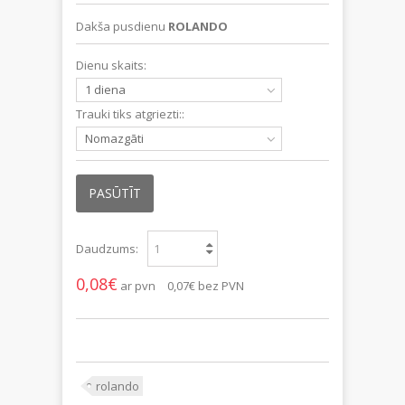
Dakša pusdienu
ROLANDO
Dienu skaits:
1 diena
Trauki tiks atgriezti::
Nomazgāti
PASŪTĪT
Daudzums:
0,08€
ar pvn
0,07€
bez PVN
rolando