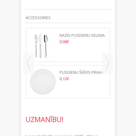
ACCESSORIES
IS
NAZIS PUSDIENU SELENA
0,08€
PUSDIENU ŠĶĪVIS PRAHA
31CM
0,12€
UZMANĪBU!