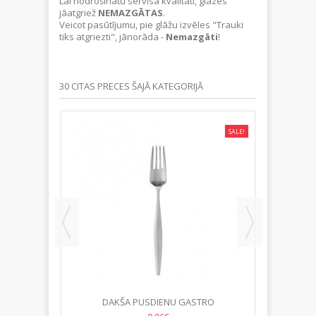
Lai nodrošinātu servisa kvalitāti, glāzes
jāatgriež
NEMAZGĀTAS
.
Veicot pasūtījumu, pie glāžu izvēles "Trauki
tiks atgriezti", jānorāda -
Nemazgāti
!
30 CITAS PRECES ŠAJĀ KATEGORIJĀ
SALE!
SALE!
DAKŠA PUSDIENU GASTRO