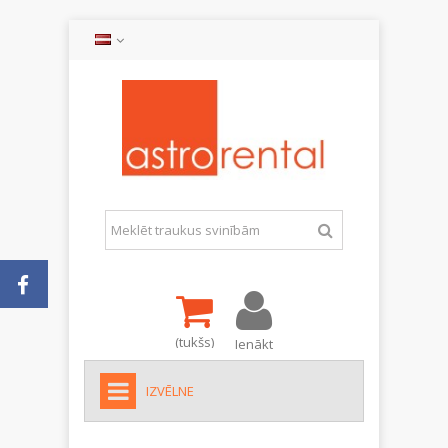
(tukšs)
Ienākt
IZVĒLNE