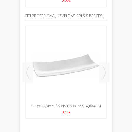
0,06€
CITI PROFESIONĀĻI IZVĒLĒJĀS ARĪ ŠĪS PRECES:
HA 17CM
SERVĒJAMAIS ŠĶĪVIS BARK 35X14,6X4CM
0,43€