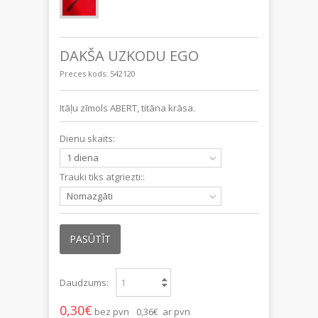
DAKŠA UZKODU EGO
Preces kods:
542120
Itāļu zīmols ABERT, titāna krāsa.
Dienu skaits:
1 diena
Trauki tiks atgriezti::
Nomazgāti
PASŪTĪT
Daudzums:
0,30€
bez pvn
0,36€ ar pvn