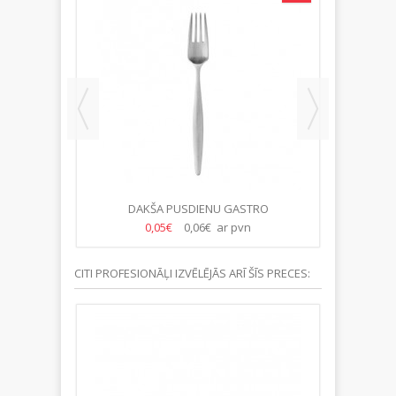
DAKŠA PUSDIENU GASTRO
DA
0,05€
0,06€ ar pvn
CITI PROFESIONĀĻI IZVĒLĒJĀS ARĪ ŠĪS PRECES: