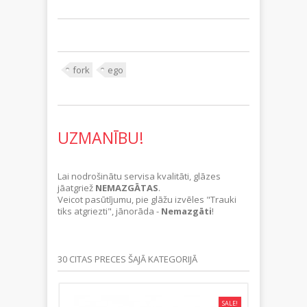
fork
ego
UZMANĪBU!
Lai nodrošinātu servisa kvalitāti, glāzes
jāatgriež
NEMAZGĀTAS
.
Veicot pasūtījumu, pie glāžu izvēles "Trauki
tiks atgriezti", jānorāda -
Nemazgāti
!
30 CITAS PRECES ŠAJĀ KATEGORIJĀ
SALE!
SALE!