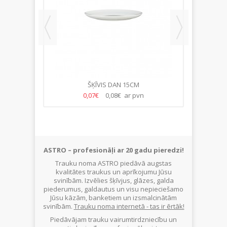
ŠA
ŠĶĪVIS DAN 15CM
BĻODA
0,07€
0,08€ ar pvn
ASTRO – profesionāļi ar 20 gadu pieredzi!
Trauku noma ASTRO piedāvā augstas
kvalitātes traukus un aprīkojumu Jūsu
svinībām. Izvēlies šķīvjus, glāzes, galda
piederumus, galdautus un visu nepieciešamo
Jūsu kāzām, banketiem un izsmalcinātām
svinībām.
Trauku noma internetā - tas ir ērtāk!
Piedāvājam trauku vairumtirdzniecību un