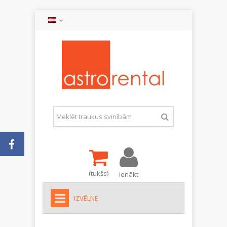
(tukšs)
Ienākt
IZVĒLNE