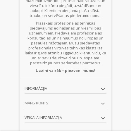
mazumtirdzniecību, profesionālo virtuves un
viesnīcu iekārtu piegādi, uzstādīšanu un
apkopi. Klientiem pieejama plaša klāsta
trauku un servēšanas piederumu noma.
Plašākais profesionālās tehnikas
piedāvājums ēdināšanas un viesmīlības
uzņēmumiem. Piedāvājam profesionālas
konsultācijas un risinājumus no Eiropas un
pasaules ražotājiem. Mūsu piedāvātās
profesionālās virtuves tehnikas klāsts īsā
laikā ir guvis atzinību ilggadīgo klientu vidū, kā
arī ar savu daudzveidību un iespējām
pārsteidz jaunos sadarbības partnerus.
Uzzini vairāk – piezvani mums!
INFORMĀCIJA
MANS KONTS
VEIKALA INFORMĀCIJA