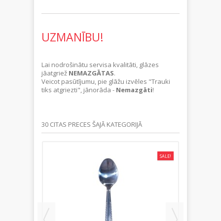
UZMANĪBU!
Lai nodrošinātu servisa kvalitāti, glāzes
jāatgriež
NEMAZGĀTAS
.
Veicot pasūtījumu, pie glāžu izvēles "Trauki
tiks atgriezti", jānorāda -
Nemazgāti
!
30 CITAS PRECES ŠAJĀ KATEGORIJĀ
SALE!