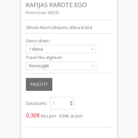
KAFIJAS KAROTE EGO
Preces kods:
542210
Zīmola Abert ražojums, titāna krāsā
Dienu skaits:
1 diena
Trauki tiks atgriezti::
Nomazgāti
PASŪTĪT
Daudzums:
0,30€
bez pvn
0,36€ ar pvn