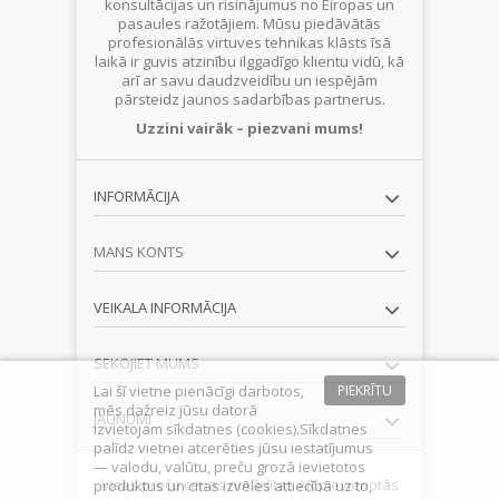
konsultācijas un risinājumus no Eiropas un
pasaules ražotājiem. Mūsu piedāvātās
profesionālās virtuves tehnikas klāsts īsā
laikā ir guvis atzinību ilggadīgo klientu vidū, kā
arī ar savu daudzveidību un iespējām
pārsteidz jaunos sadarbības partnerus.
Uzzini vairāk – piezvani mums!
INFORMĀCIJA
MANS KONTS
VEIKALA INFORMĀCIJA
SEKOJIET MUMS
Lai šī vietne pienācīgi darbotos,
PIEKRĪTU
mēs dažreiz jūsu datorā
JAUNUMI
izvietojam sīkdatnes (cookies).Sīkdatnes
palīdz vietnei atcerēties jūsu iestatījumus
— valodu, valūtu, preču grozā ievietotos
Visas preču cenas norādītas AR pievienotās
produktus un citas izvēles attiecībā uz to,