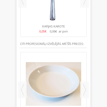
ENA
KAFIJAS KAROTE
K
0,05€
0,06€ ar pvn
CITI PROFESIONĀĻI IZVĒLĒJĀS ARĪ ŠĪS PRECES: