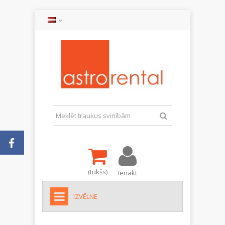
(tukšs)
Ienākt
IZVĒLNE