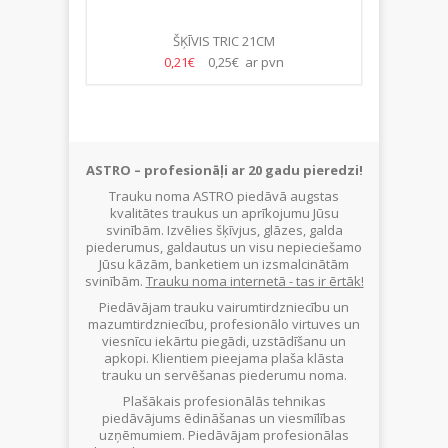
ŠĶĪVIS TRIC 21CM
KAROTE P
0,21€
0,25€ ar pvn
ASTRO – profesionāļi ar 20 gadu pieredzi!
Trauku noma ASTRO piedāvā augstas
kvalitātes traukus un aprīkojumu Jūsu
svinībām. Izvēlies šķīvjus, glāzes, galda
piederumus, galdautus un visu nepieciešamo
Jūsu kāzām, banketiem un izsmalcinātām
svinībām.
Trauku noma internetā - tas ir ērtāk!
Piedāvājam trauku vairumtirdzniecību un
mazumtirdzniecību, profesionālo virtuves un
viesnīcu iekārtu piegādi, uzstādīšanu un
apkopi. Klientiem pieejama plaša klāsta
trauku un servēšanas piederumu noma.
Plašākais profesionālās tehnikas
piedāvājums ēdināšanas un viesmīlības
uzņēmumiem. Piedāvājam profesionālas