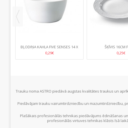
A
BĻODIŅA KAHLA FIVE SENSES 14 X
ŠĶĪVIS 16CM 
7CM,0.5 L PORC.
0,29€
0,25€
Trauku noma ASTRO piedāvā augstas kvalitātes traukus un aprīko
Piedāvājam trauku vairumtirdzniecību un mazumtirdzniecību, pr
Plašākais profesionālās tehnikas piedāvājums ēdināšanas un
profesionālās virtuves tehnikas klāsts īsā laik