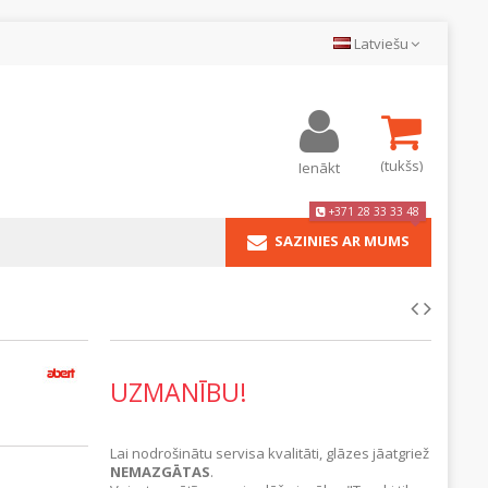
Latviešu
(tukšs)
Ienākt
+371 28 33 33 48
SAZINIES AR MUMS
UZMANĪBU!
Lai nodrošinātu servisa kvalitāti, glāzes jāatgriež
NEMAZGĀTAS
.