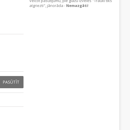
Veicot pasūtījumu, pie glāžu izvēles "Trauki tiks
atgriezti", jānorāda -
Nemazgāti
!
PASŪTĪT