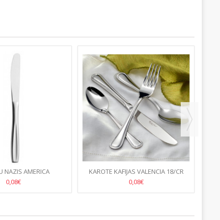
 NAZIS AMERICA
KAROTE KAFIJAS VALENCIA 18/CR
K
0,08€
0,08€