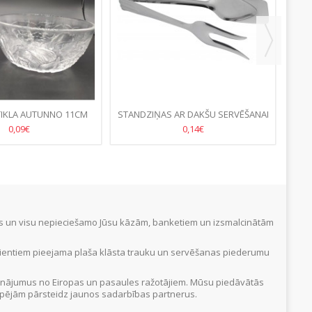
TIKLA AUTUNNO 11CM
STANDZIŅAS AR DAKŠU SERVĒŠANAI
DAKŠ
0,09€
0,14€
tus un visu nepieciešamo Jūsu kāzām, banketiem un izsmalcinātām
Klientiem pieejama plaša klāsta trauku un servēšanas piederumu
inājumus no Eiropas un pasaules ražotājiem. Mūsu piedāvātās
 iespējām pārsteidz jaunos sadarbības partnerus.