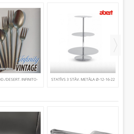
D./DESERT. INFINITO-
STATĪVS 3 STĀV. METĀLA Ø-12-16-22
DAK
TAGE MATĒTS
, H-30CM