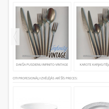
DAKŠA PUSDIENU INFINITO-VINTAGE
KAROTE KAFIJAS/TĒJ
MATĒTS
VINTAGE MA
CITI PROFESIONĀĻI IZVĒLĒJĀS ARĪ ŠĪS PRECES: