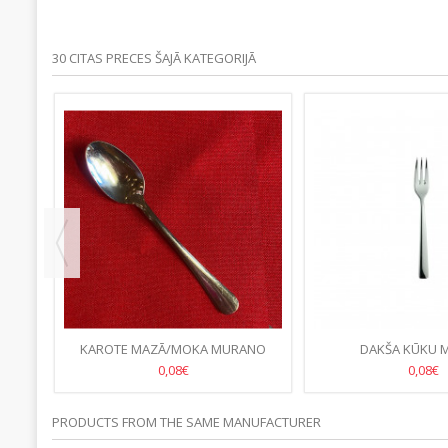
30 CITAS PRECES ŠAJĀ KATEGORIJĀ
O
KAROTE MAZĀ/MOKA MURANO
DAKŠA KŪKU 
0,08€
0,08€
PRODUCTS FROM THE SAME MANUFACTURER