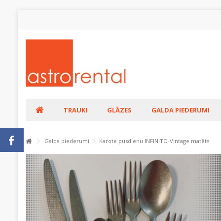
TRAUKI
GLĀZES
GALDA PIEDERUMI
Galda piederumi
Karote pusdienu INFINITO-Vintage matēts