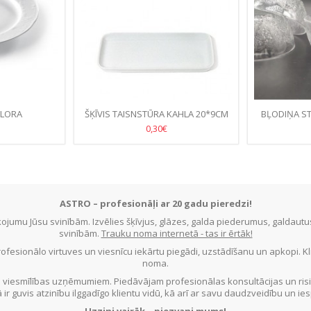
FLORA
ŠĶĪVIS TAISNSTŪRA KAHLA 20*9CM
BĻODIŅA S
0,30€
ASTRO – profesionāļi ar 20 gadu pieredzi!
jumu Jūsu svinībām. Izvēlies šķīvjus, glāzes, galda piederumus, galdau
svinībām.
Trauku noma internetā - tas ir ērtāk!
ofesionālo virtuves un viesnīcu iekārtu piegādi, uzstādīšanu un apkopi. 
noma.
 viesmīlības uzņēmumiem. Piedāvājam profesionālas konsultācijas un ris
ā ir guvis atzinību ilggadīgo klientu vidū, kā arī ar savu daudzveidību un