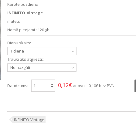
Karote pusdienu
INFINITO-Vintage
matēts
Nomā pieejami : 120.gb
Dienu skaits:
1 diena
Trauki tiks atgriezti::
Nomazgāti
0,12€
Daudzums:
ar pvn
0,10€
bez PVN
INFINITO-Vintage