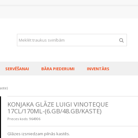
SERVĒŠANAI
BĀRA PIEDERUMI
INVENTĀRS
aste)
KONJAKA GLĀZE LUIGI VINOTEQUE
17CL/170ML-(6.GB/48.GB/KASTE)
Preces kods:
964906
KONJAKA GLĀ
400ML-(6.GB/
0,08€
Glāzes izsniedzam pilnās kastēs.