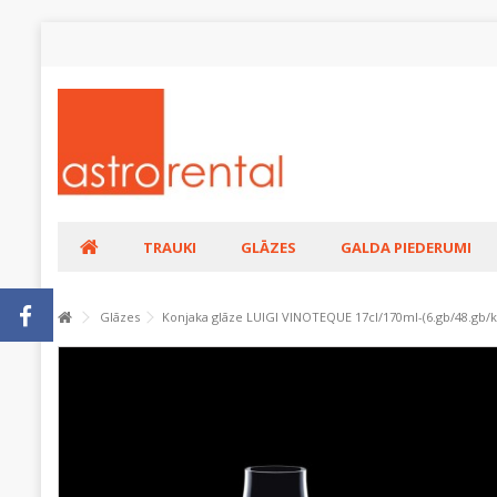
TRAUKI
GLĀZES
GALDA PIEDERUMI
Glāzes
Konjaka glāze LUIGI VINOTEQUE 17cl/170ml-(6.gb/48.gb/k