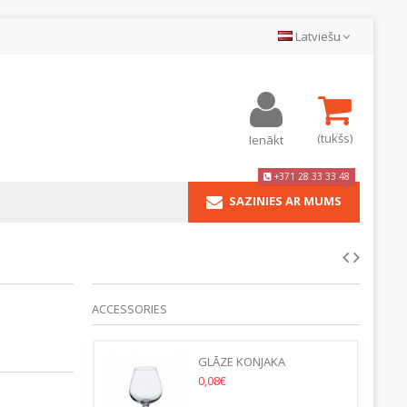
Latviešu
(tukšs)
Ienākt
+371 28 33 33 48
SAZINIES AR MUMS
ACCESSORIES
ZE RONA BAR
GLĀZE KONJAKA
KASTE)
DEGUSTATION 15CL/150ML-
0,08€
(45.GB/KASTE)