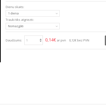
Dienu skaits:
1 diena
Trauki tiks atgriezti::
Nomazgāti
0,14€
Daudzums:
ar pvn
0,12€
bez PVN