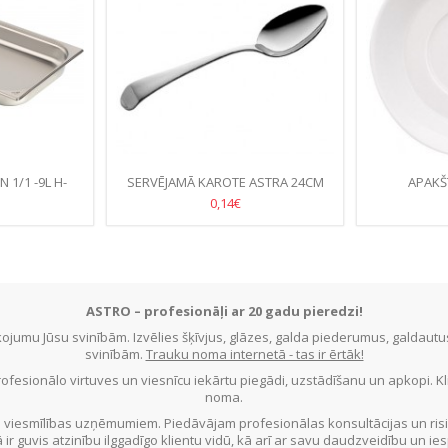
 1/1 -9L H-
SERVĒJAMĀ KAROTE ASTRA 24CM
APAKŠ
0,14€
ASTRO – profesionāļi ar 20 gadu pieredzi!
jumu Jūsu svinībām. Izvēlies šķīvjus, glāzes, galda piederumus, galdau
svinībām.
Trauku noma internetā - tas ir ērtāk!
ofesionālo virtuves un viesnīcu iekārtu piegādi, uzstādīšanu un apkopi. 
noma.
 viesmīlības uzņēmumiem. Piedāvājam profesionālas konsultācijas un ris
ā ir guvis atzinību ilggadīgo klientu vidū, kā arī ar savu daudzveidību un