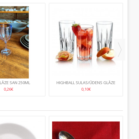
LĀZE SAN 250ML
HIGHBALL SULAS/ŪDENS GLĀZE
ALUS
5.GB/90.GB/KASTE
EXCALIBUR 330ML-(28.GB/KASTE)
0,26€
0,10€