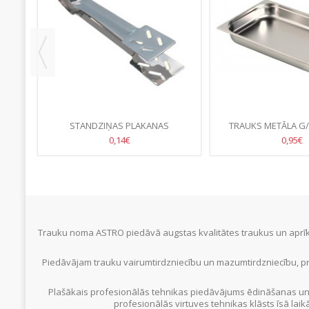
00ML-
STANDZIŅAS PLAKANAS
TRAUKS METĀLA G/N
SERVĒŠANAI
65MM
0,14€
0,95€
Trauku noma ASTRO piedāvā augstas kvalitātes traukus un aprīko
Piedāvājam trauku vairumtirdzniecību un mazumtirdzniecību, pr
Plašākais profesionālās tehnikas piedāvājums ēdināšanas un
profesionālās virtuves tehnikas klāsts īsā laik