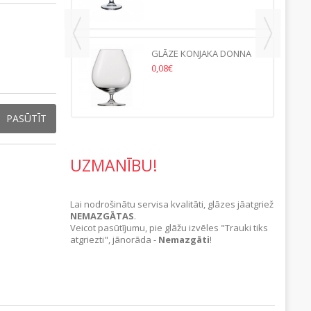
GLĀZE KONJAKA DONNA
370ML-(24.GB/KASTE)
0,08€
PASŪTĪT
UZMANĪBU!
Lai nodrošinātu servisa kvalitāti, glāzes jāatgriež
NEMAZGĀTAS
.
Veicot pasūtījumu, pie glāžu izvēles "Trauki tiks
atgriezti", jānorāda -
Nemazgāti
!