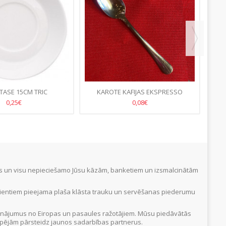
TASE 15CM TRIC
KAROTE KAFIJAS EKSPRESSO
STRESA
0,25€
0,08€
tus un visu nepieciešamo Jūsu kāzām, banketiem un izsmalcinātām
Klientiem pieejama plaša klāsta trauku un servēšanas piederumu
inājumus no Eiropas un pasaules ražotājiem. Mūsu piedāvātās
 iespējām pārsteidz jaunos sadarbības partnerus.