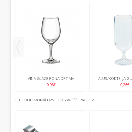
OGY/
VĪNA GLĀZE RONA OPTIMA
ALUS/KOKTEIĻA GL
24CL/240ML-(35.GB/KASTE)
PLASTMASA-/32.G
0,08€
0,26€
CITI PROFESIONĀĻI IZVĒLĒJĀS ARĪ ŠĪS PRECES: