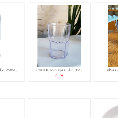
ĀZE 450ML,
KOKTEIĻU/VISKIJA GLĀZE 35CL,
VĪNA G
B/KASTE/
PLASTMASAS-(112.GB/KASTE)
CAURSP.4
0,19€